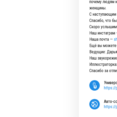
почему людям ну
женщины.
С наступающим 
Спасибо, что бы
Скоро услышимс
Наш инстаграм
Наша почта —
s
Ещё вы можете 
Ведущие: Дарья
Наш звукорежис
Иллюстраторка:
Спасибо за отли
Универ
https:/
Авто-с
https:/