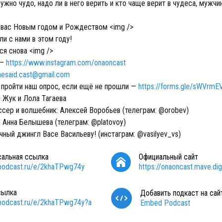
жно чудо, надо ли в него верить и кто чаще верит в чудеса, мужчи
вас Новым годом и Рождеством <img />
ли с нами в этом году!
я снова <img />
 —
https://www.instagram.com/onaoncast
hesaid.cast@gmail.com
пройти наш опрос, если ещё не прошли —
https://forms.gle/sWVrm
 Жук и Лола Тагаева
сер и волшебник: Алексей Воробьев (телеграм: @orobev)
 Анна Белышева (телеграм: @platovoy)
чный джингл Васе Васильеву! (инстаграм: @vasilyev_vs)
сальная ссылка
Официальный сайт
/podcast.ru/e/2khaTPwg74y
https://onaoncast.mave.digi
сылка
Добавить подкаст на сай
/podcast.ru/e/2khaTPwg74y?a
Embed Podcast