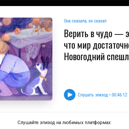
Она сказала, он сказал
Верить в чудо — э
что мир достаточн
Новогодний спешл
Слушать эпизод
•
00:46:12
Слушайте эпизод на любимых платформах: