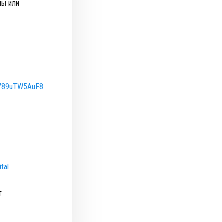
ны или
EV89uTW5AuF8
tal
т