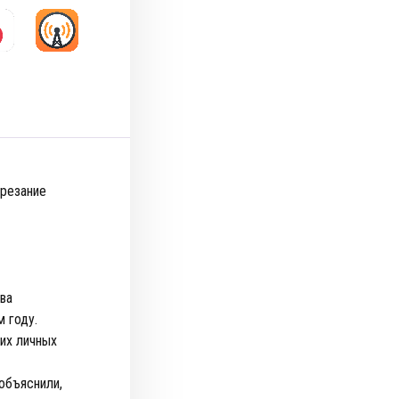
 резание
ва
м году.
их личных
объяснили,