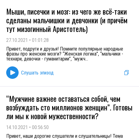
Мыши, писечки и мозг: из чего же всё-таки
сделаны мальчишки и девчонки (и причём
тут мизогинный Аристотель)
27.10.2021
•
01:01:28
Привет, подруги и друзья! Помните популярные народные
фразы про женские мозги? “Женская логика”, “мальчики -
технари, девочки - гуманитарии”, “мужч
...
Слушать эпизод
“Мужчине важнее оставаться собой, чем
возбуждать сто миллионов женщин”. Готовы
ли мы к новой мужественности?
14.10.2021
•
00:56:50
Привет, наши дорогие слушатели и слушательницы! Тема