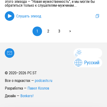
этого эпизода — “Новая мужественность”, и мы могли бы
обратиться только к слушателям-мужчинам.
...
Слушать эпизод
1
2
3
>
Русский
© 2020–
2026
PC.ST
Все о подкастах
—
podcasts.ru
Разработка
—
Павел Козлов
Дизайн
—
Bonkers!