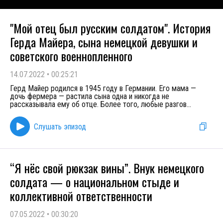
"Мой отец был русским солдатом". История
Герда Майера, сына немецкой девушки и
советского военнопленного
14.07.2022
•
00:25:21
Герд Майер родился в 1945 году в Германии. Его мама —
дочь фермера — растила сына одна и никогда не
рассказывала ему об отце. Более того, любые разгов
...
Слушать эпизод
“Я нёс свой рюкзак вины”. Внук немецкого
солдата — о национальном стыде и
коллективной ответственности
07.05.2022
•
00:30:20