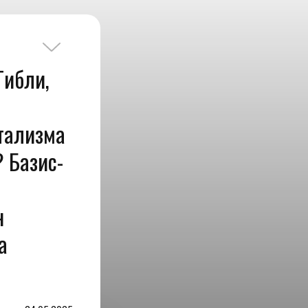
Гибли,
тализма
 Базис-
н
а