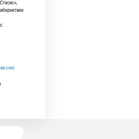
Стасис»,
кибернетике
с:
ean.com
т