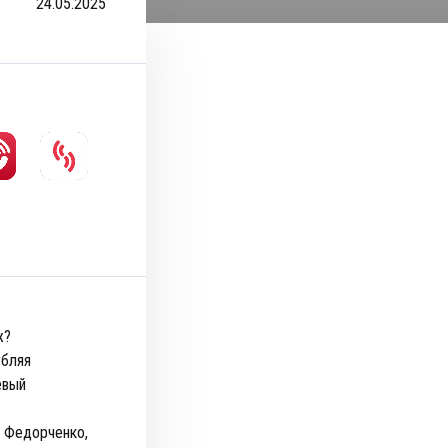
24.05.2025
ж?
убляя
евый
у Федорченко,