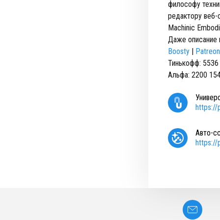
философу техни
редактору веб-
Machinic Embod
Даже описание 
Boosty
|
Patreon
Тинькофф: 5536
Альфа: 2200 15
Универ
https:/
Авто-с
https:/