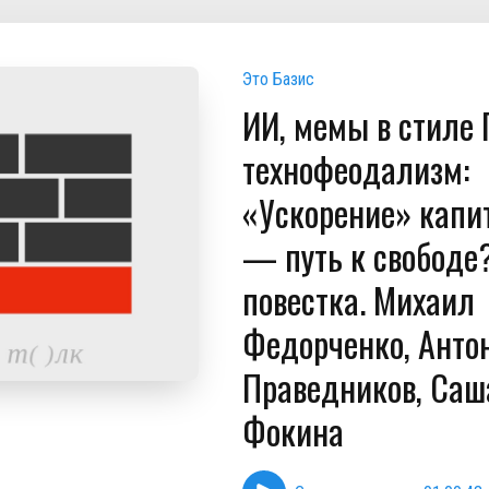
Это Базис
ИИ, мемы в стиле 
технофеодализм:
«Ускорение» капи
— путь к свободе?
повестка. Михаил
Федорченко, Анто
Праведников, Саш
Фокина