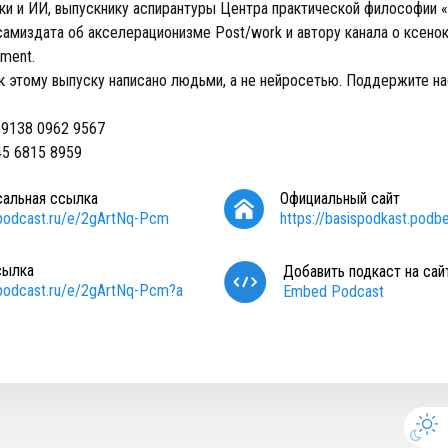
ки и ИИ, выпускнику аспирантуры Центра практической философии «
самиздата об акселерационизме Post/work и автору канала о ксено
iment.
к этому выпуску написано людьми, а не нейросетью. Поддержите на
 9138 0962 9567
45 6815 8959
сальная ссылка
Официальный сайт
/podcast.ru/e/2gArtNq-Pcm
https://basispodkast.podb
сылка
Добавить подкаст на сай
/podcast.ru/e/2gArtNq-Pcm?a
Embed Podcast