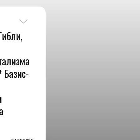
Гибли,
тализма
 Базис-
н
а