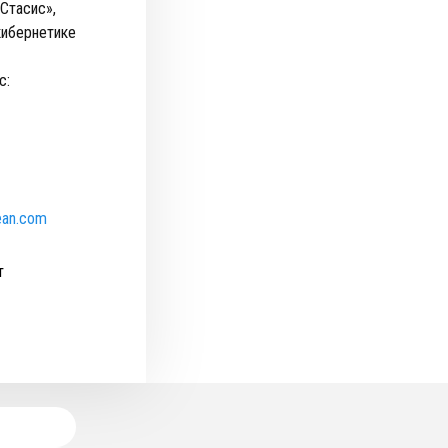
Стасис»,
кибернетике
с:
ean.com
т