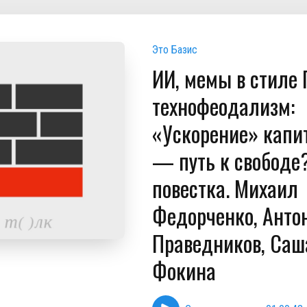
Это Базис
ИИ, мемы в стиле 
технофеодализм:
«Ускорение» капи
— путь к свободе?
повестка. Михаил
Федорченко, Анто
Праведников, Саш
Фокина