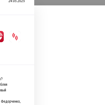
24.05.2025
ж?
убляя
евый
у Федорченко,