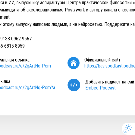
ки и ИИ, выпускнику аспирантуры Центра практической философии «
самиздата об акселерационизме Post/work и автору канала о ксено
iment.
к этому выпуску написано людьми, а не нейросетью. Поддержите на
 9138 0962 9567
45 6815 8959
сальная ссылка
Официальный сайт
/podcast.ru/e/2gArtNq-Pcm
https://basispodkast.podb
сылка
Добавить подкаст на сай
/podcast.ru/e/2gArtNq-Pcm?a
Embed Podcast