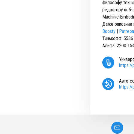
философу техни
редактору веб-
Machinic Embod
Даже описание 
Boosty
|
Patreon
Тинькофф: 5536
Альфа: 2200 15
Универ
https:/
Авто-с
https:/