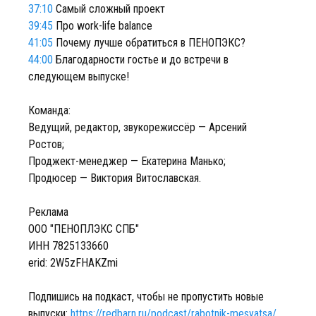
37:10
Самый сложный проект
39:45
Про work-life balance
41:05
Почему лучше обратиться в ПЕНОПЭКС?
44:00
Благодарности гостье и до встречи в
следующем выпуске!
Команда:
Ведущий, редактор, звукорежиссёр — Арсений
Ростов;
Проджект-менеджер — Екатерина Манько;
Продюсер — Виктория Витославская.
Реклама
ООО "ПЕНОПЛЭКС СПБ"
ИНН 7825133660
erid: 2W5zFHAKZmi
Подпишись на подкаст, чтобы не пропустить новые
выпуски:
https://redbarn.ru/podcast/rabotnik-mesyatsa/