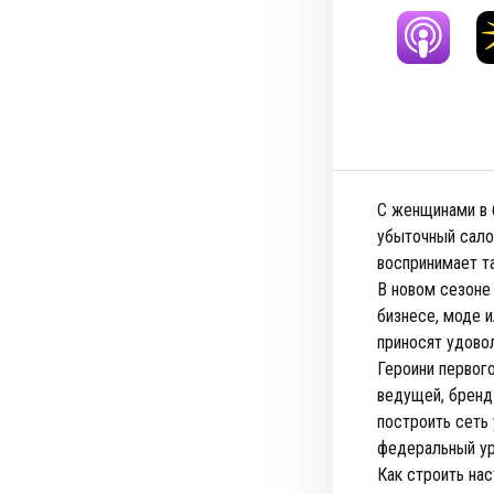
С женщинами в 
убыточный салон
воспринимает та
В новом сезоне 
бизнесе, моде и
приносят удово
Героини первого
ведущей, бренд
построить сеть 
федеральный ур
Как строить на