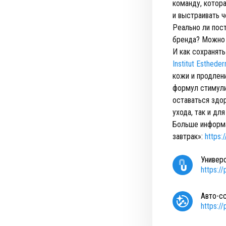
команду, котора
и выстраивать 
Реально ли пост
бренда? Можно 
И как сохранят
Institut Esthede
кожи и продлен
формул стимули
оставаться здо
ухода, так и дл
Больше информа
завтрак»:
https:
Универ
https:/
Авто-с
https:/