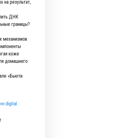
х на результат,
епить ДНК
льные границы?
х механизмов
компоненты
огая коже
для домашнего
нале «Бьюти
e.digital
т