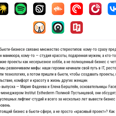
бьюти-бизнесе связано множество стереотипов: кому-то сразу пре
 маникюра, кому-то — студия красоты, подаренная мужем, а кто-то
кие проекты как несерьезное хобби, а не полноценный бизнес с чет
мы развенчиваем мифы: наши героини начинали свой путь в IT, рест
ли технологиях, а потом пришли в бьюти, чтобы создавать проекты,
льствие, комфорт и красоту в жизнь других женщин.
 выпуска — Мария Фадеева и Елена Берштейн, основательницы Face 
-менеджером Institut Esthederm Полиной Пустынцевой, они обсудят,
успешных лифтинг-студий и всего за несколько лет вывести бизнес
овень.
стоящий бизнес в бьюти-сфере, а не просто «красивый проект»? Ка