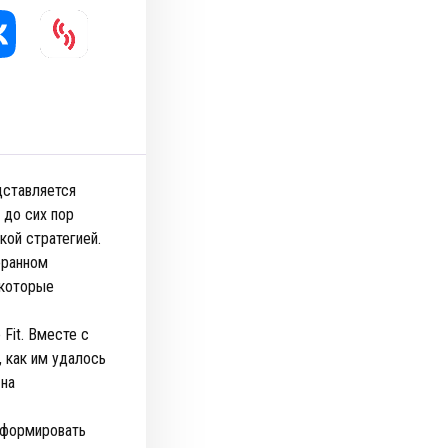
дставляется
 до сих пор
кой стратегией.
оранном
 которые
Fit. Вместе с
 как им удалось
 на
к формировать