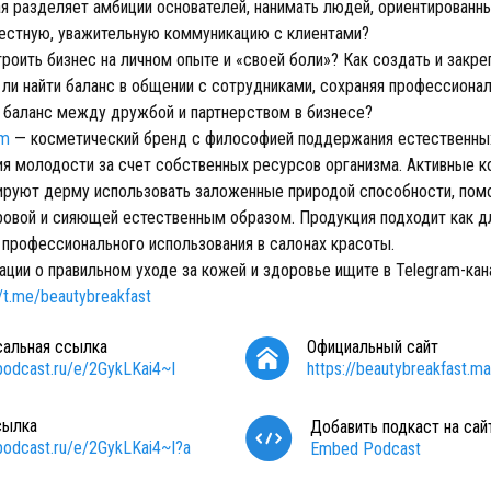
я разделяет амбиции основателей, нанимать людей, ориентированны
честную, уважительную коммуникацию с клиентами?
роить бизнес на личном опыте и «своей боли»? Как создать и закр
ли найти баланс в общении с сотрудниками, сохраняя профессиона
ь баланс между дружбой и партнерством в бизнесе?
rm
— косметический бренд с философией поддержания естественны
ия молодости за счет собственных ресурсов организма. Активные 
руют дерму использовать заложенные природой способности, пом
ровой и сияющей естественным образом. Продукция подходит как 
я профессионального использования в салонах красоты.
ции о правильном уходе за кожей и здоровье ищите в Telegram-ка
//t.me/beautybreakfast
сальная ссылка
Официальный сайт
/podcast.ru/e/2GykLKai4~I
https://beautybreakfast.mav
сылка
Добавить подкаст на сай
/podcast.ru/e/2GykLKai4~I?a
Embed Podcast