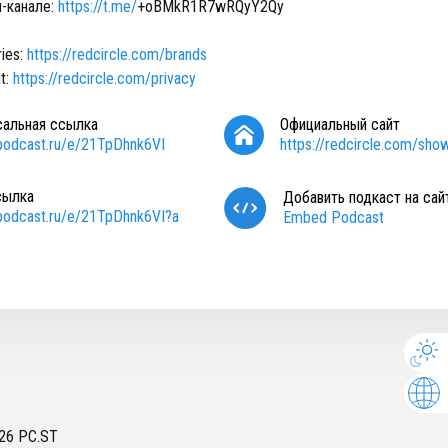
-канале:
https://t.me/
+oBMkR1R7wRQyY2Qy
ries:
https://redcircle.com/brands
t:
https://redcircle.com/privacy
сальная ссылка
Официальный сайт
/podcast.ru/e/21TpDhnk6VI
https://redcircle.com/sho
сылка
Добавить подкаст на сай
/podcast.ru/e/21TpDhnk6VI?a
Embed Podcast
26
PC.ST