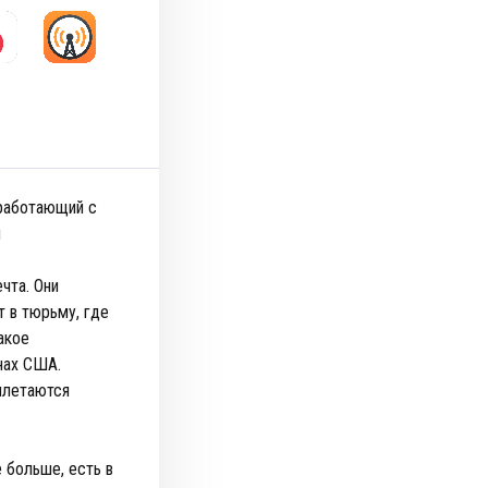
 работающий с
и
чта. Они
т в тюрьму, где
акое
нах США.
плетаются
е больше, есть в