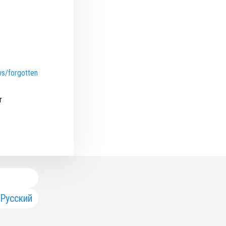
ws/forgotten
т
Русский