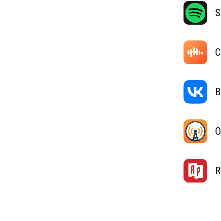
S
C
В
O
R