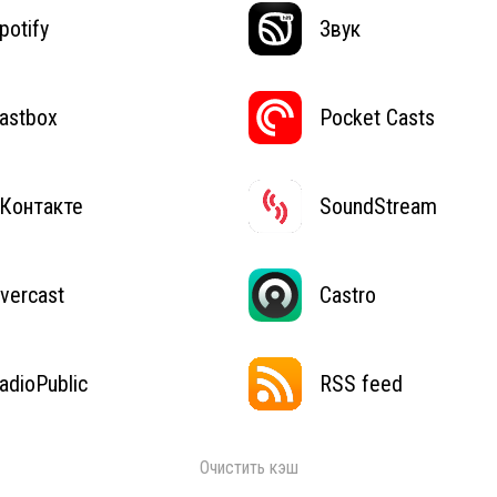
potify
Звук
astbox
Pocket Casts
Контакте
SoundStream
vercast
Castro
adioPublic
RSS feed
Очистить кэш