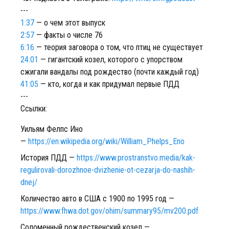
---
1:37
— о чем этот выпуск
2:57
— факты о числе 76
6:16
— теория заговора о том, что птиц не существует
24:01
— гигантский козел, которого с упорством
сжигали вандалы под рождество (почти каждый год)
41:05
— кто, когда и как придумал первые ПДД
---
Ссылки:
Уильям Фелпс Ино
—
https://en.wikipedia.org/wiki/William_Phelps_Eno
История ПДД —
https://www.prostranstvo.media/kak-
regulirovali-dorozhnoe-dvizhenie-ot-cezarja-do-nashih-
dnej/
Количество авто в США с 1900 по 1995 год —
https://www.fhwa.dot.gov/ohim/summary95/mv200.pdf
Соломенный рождественский козел —