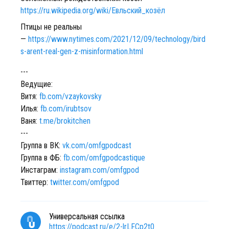
https://ru.wikipedia.org/wiki/Евльский_козёл
Птицы не реальны
—
https://www.nytimes.com/2021/12/09/technology/bird
s-arent-real-gen-z-misinformation.html
---
Ведущие:
Витя:
fb.com/vzaykovsky
Илья:
fb.com/irubtsov
Ваня:
t.me/brokitchen
---
Группа в ВК:
vk.com/omfgpodcast
Группа в ФБ:
fb.com/omfgpodcastique
Инстаграм:
instagram.com/omfgpod
Твиттер:
twitter.com/omfgpod
Универсальная ссылка
https://podcast.ru/e/2-lrLFCp2t0