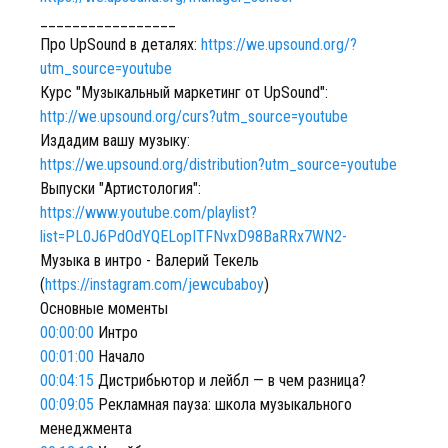
_________________
Про UpSound в деталях:
https://we.upsound.org/?
utm_source=youtube
Курс "Музыкальный маркетинг от UpSound":
http://we.upsound.org/curs?utm_source=youtube
Издадим вашу музыку:
https://we.upsound.org/distribution?utm_source=youtube
Выпуски "Артистология":
https://www.youtube.com/playlist?
list=PL0J6PdOdYQELopITFNvxD98BaRRx7WN2-
Музыка в интро - Валерий Текель
(
https://instagram.com/jewcubaboy
)
Основные моменты
00:00:00
Интро
00:01:00
Начало
00:04:15
Дистрибьютор и лейбл — в чем разница?
00:09:05
Рекламная пауза: школа музыкального
менеджмента