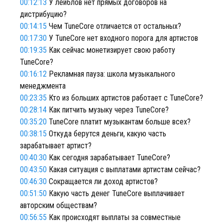
00:12:13
У лейблов нет прямых договоров на
дистрибуцию?
00:14:15
Чем TuneCore отличается от остальных?
00:17:30
У TuneCore нет входного порога для артистов
00:19:35
Как сейчас монетизирует свою работу
TuneCore?
00:16:12
Рекламная пауза: школа музыкального
менеджмента
00:23:35
Кто из больших артистов работает с TuneCore?
00:28:14
Как питчить музыку через TuneCore?
00:35:20
TuneCore платит музыкантам больше всех?
00:38:15
Откуда берутся деньги, какую часть
зарабатывает артист?
00:40:30
Как сегодня зарабатывает TuneCore?
00:43:50
Какая ситуация с выплатами артистам сейчас?
00:46:30
Сокращается ли доход артистов?
00:51:50
Какую часть денег TuneCore выплачивает
авторским обществам?
00:56:55
Как происходят выплаты за совместные