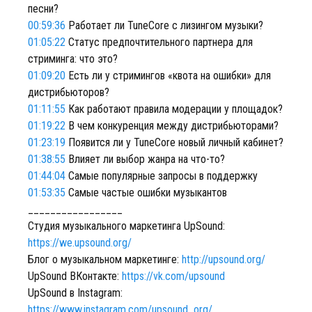
песни?
00:59:36
Работает ли TuneCore с лизингом музыки?
01:05:22
Статус предпочтительного партнера для
стриминга: что это?
01:09:20
Есть ли у стримингов «квота на ошибки» для
дистрибьюторов?
01:11:55
Как работают правила модерации у площадок?
01:19:22
В чем конкуренция между дистрибьюторами?
01:23:19
Появится ли у TuneCore новый личный кабинет?
01:38:55
Влияет ли выбор жанра на что-то?
01:44:04
Самые популярные запросы в поддержку
01:53:35
Самые частые ошибки музыкантов
_________________
Студия музыкального маркетинга UpSound:
https://we.upsound.org/
Блог о музыкальном маркетинге:
http://upsound.org/
UpSound ВКонтакте:
https://vk.com/upsound
UpSound в Instagram:
https://www.instagram.com/upsound_org/