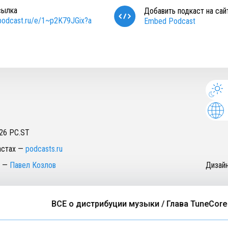
сылка
Добавить подкаст на сай
/podcast.ru/e/1~p2K79JGix?a
Embed Podcast
26
PC.ST
астах
—
podcasts.ru
—
Павел Козлов
Дизай
ВСЕ о дистрибуции музыки / Глава TuneCore в Р