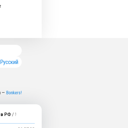
т
Русский
н
—
Bonkers!
Ф / Монетизация звуков / Иван Иванов [Артистология]