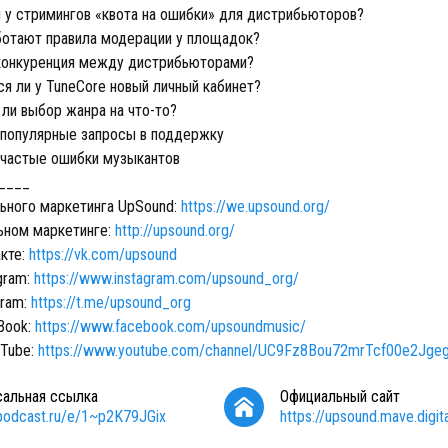
 у стримингов «квота на ошибки» для дистрибьюторов?
отают правила модерации у площадок?
конкуренция между дистрибьюторами?
я ли у TuneCore новый личный кабинет?
ли выбор жанра на что-то?
популярные запросы в поддержку
частые ошибки музыкантов
____
ьного маркетинга UpSound:
https://we.upsound.org/
ьном маркетинге:
http://upsound.org/
кте:
https://vk.com/upsound
gram:
https://www.instagram.com/upsound_org/
gram:
https://t.me/upsound_org
Book:
https://www.facebook.com/upsoundmusic/
uTube:
https://www.youtube.com/channel/UC9Fz8Bou72mrTcf00e2Jge
сальная ссылка
Официальный сайт
/podcast.ru/e/1~p2K79JGix
https://upsound.mave.digita