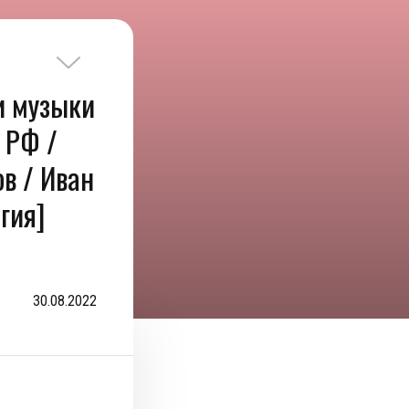
и музыки
в РФ /
в / Иван
гия]
30.08.2022