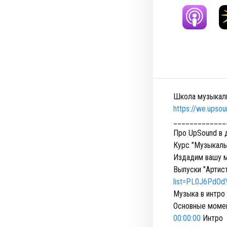
Школа музыкаль
https://we.upso
_____________
Про UpSound в 
Курс "Музыкаль
Издадим вашу 
Выпуски "Артис
list=PL0J6PdO
Музыка в интро 
Основные моме
00:00:00
Интро