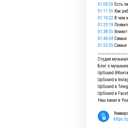
01:09:20
Есть ли
01:11:55
Как раб
01:19:22
В чем 
01:23:19
Появитс
01:38:55
Влияет 
01:44:04
Самые 
01:53:35
Самые 
_____________
Студия музыкал
Блог о музыкал
UpSound ВКонта
UpSound в Insta
UpSound в Tele
UpSound в Face
Наш канал в Yo
Универ
https:/