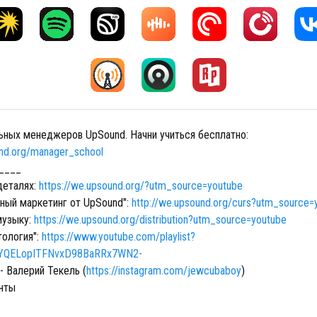
ных менеджеров UpSound. Начни учиться бесплатно:
und.org/manager_school
____
деталях:
https://we.upsound.org/?utm_source=youtube
ный маркетинг от UpSound":
http://we.upsound.org/curs?utm_source=
музыку:
https://we.upsound.org/distribution?utm_source=youtube
тология":
https://www.youtube.com/playlist?
dYQELopITFNvxD98BaRRx7WN2-
- Валерий Текель (
https://instagram.com/jewcubaboy
)
нты