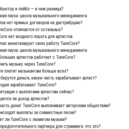
ьютор и лейбл — в чем разница?
ная пауза: школа музыкального менеджмента
ов нет прямых договоров на дистрибуцию?
eCore отличается от остальных?
ore нет входного порога для артистов
час монетизирует свою работу TuneCore?
ная пауза: школа музыкального менеджмента
больших артистов работает с TuneCore?
чить музыку через TuneCore?
e платит музыкантам больше всех?
берутся деньги, какую часть зарабатывает артист?
одня зарабатывает TuneCore?
итуация с выплатами артистам сейчас?
ается ли доход артистов?
часть денег TuneCore выплачивает авторским обществам?
исходят выплаты за совместные песни?
т ли TuneCore с лизингом музыки?
предпочтительного партнера для стриминга: что это?