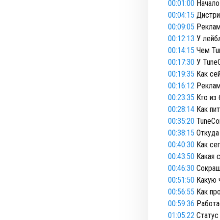
00:01:00
Начало
00:04:15
Дистриб
00:09:05
Реклам
00:12:13
У лейбл
00:14:15
Чем Tun
00:17:30
У TuneC
00:19:35
Как сей
00:16:12
Реклам
00:23:35
Кто из 
00:28:14
Как пит
00:35:20
TuneCor
00:38:15
Откуда 
00:40:30
Как сег
00:43:50
Какая с
00:46:30
Сокращ
00:51:50
Какую 
00:56:55
Как про
00:59:36
Работае
01:05:22
Статус 