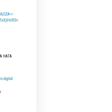
ODk2ZA==
AZoXjVstRSv
YA HATA
e.digital
т