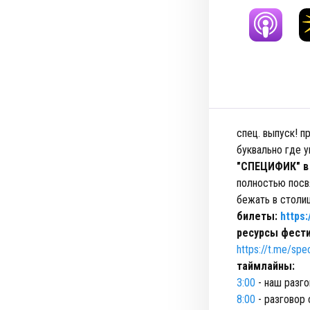
спец. выпуск! п
буквально где у
"СПЕЦИФИК" в 
полностью посв
бежать в столи
билеты:
https:
ресурсы фест
https://t.me/spec
таймлайны:
3:00
- наш разг
8:00
- разговор