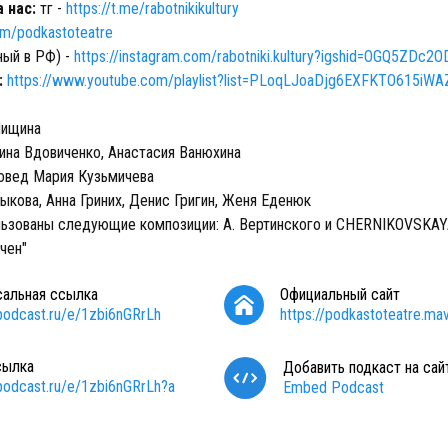
а нас:
тг -
https://t.me/rabotnikikultury
com/podkastoteatre
ный в РФ) -
https://instagram.com/rabotniki.kultury?igshid=OGQ5ZDc2
:
https://www.youtube.com/playlist?list=PLoqLJoaDjg6EXFKTO615iW
Лищина
ина Вдовиченко, Анастасия Ванюхина
овед Мария Кузьмичева
ыкова, Анна Гриних, Денис Григин, Женя Еденюк
льзованы следующие композиции: А. Вертинского и CHERNIKOVSKA
чен"
сальная ссылка
Официальный сайт
/podcast.ru/e/1zbi6nGRrLh
https://podkastoteatre.mav
сылка
Добавить подкаст на сай
/podcast.ru/e/1zbi6nGRrLh?a
Embed Podcast