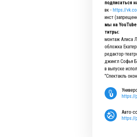
подписаться н
вк -
https://vk.
инст (запрещен
мы на YouTube
титры:
монтаж Алиса 
обложка Екатер
редактор-театр
джингл Софья Б
в выпуске испо
"Спектакль окон
Универ
https:/
Авто-с
https:/