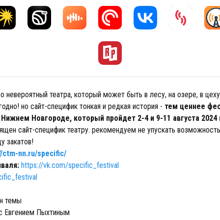
ро невероятный театра, который может быть в лесу, на озере, в цеху
годно! но сайт-специфик тонкая и редкая история -
тем ценнее фе
Нижнем Новгороде, который пройдет 2-4 и 9-11 августа 2024
ящен сайт-специфик театру. рекомендуем не упускать возможность и
цу закатов!
//ctm-nn.ru/specific/
иваля:
https://vk.com/specific_festival
ific_festival
он темы
 с Евгением Пыхтиным