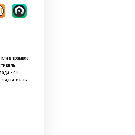
 или в трамвае,
стиваль
 года
- он
 идти, ехать,