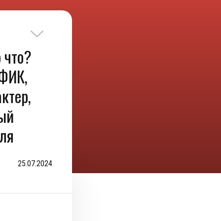
 что?
ФИК,
актер,
ный
ля
25.07.2024