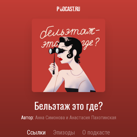
Бельэтаж это где?
Автор:
Анна Симонова и Анастасия Пахотинская
Ссылки
Эпизоды
О подкасте