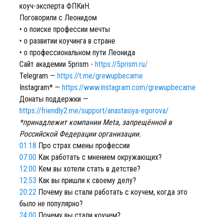
коуч-эксперта ФПКиН.
Поговорили с Леонидом
• о поиске профессии мечты
• о развитии коучинга в стране
• о профессиональном пути Леонида
Сайт академии 5prism -
https://5prism.ru/
Telegram —
https://t.me/grewupbecame
Instagram* —
https://www.instagram.com/grewupbecame
Донаты поддержки —
https://friendly2.me/support/anastasiya-egorova/
*принадлежит компании Meta, запрещённой в
Российской Федерации организации.
01:18
Про страх смены профессии
07:00
Как работать с мнением окружающих?
12:00
Кем вы хотели стать в детстве?
12:53
Как вы пришли к своему делу?
20:22
Почему вы стали работать с коучем, когда это
было не популярно?
24:00
Почему вы стали коучем?