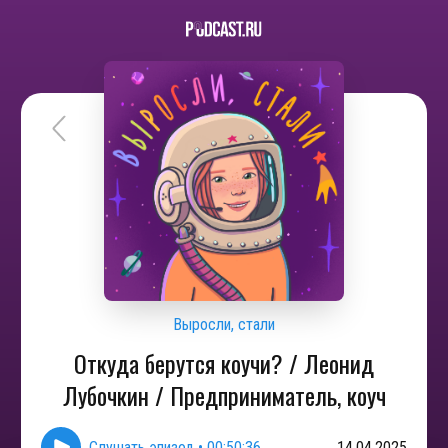
Выросли, стали
Откуда берутся коучи? / Леонид
Лубочкин / Предприниматель, коуч
Слушать эпизод
•
00:50:36
14.04.2025