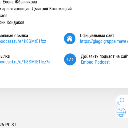
а: Елена Жбанникова
и аранжировщик: Дмитрий Коломацкий
саев
рий Кондаков
сальная ссылка
Официальный сайт
/podcast.ru/e/1i8SMtE1fxz
https://glagolgruppa.mave.d
сылка
Добавить подкаст на сай
/podcast.ru/e/1i8SMtE1fxz?a
Embed Podcast
26
PC.ST