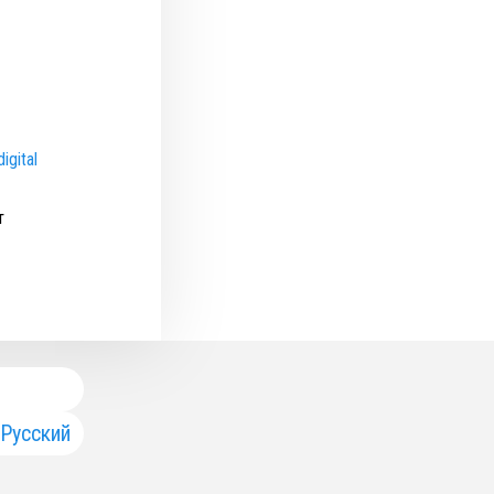
igital
т
Русский