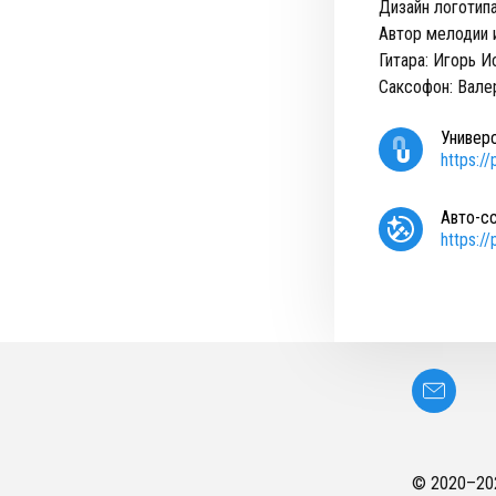
Дизайн логотип
Автор мелодии 
Гитара: Игорь И
Саксофон: Вале
Универ
https:/
Авто-с
https:/
© 2020–
20