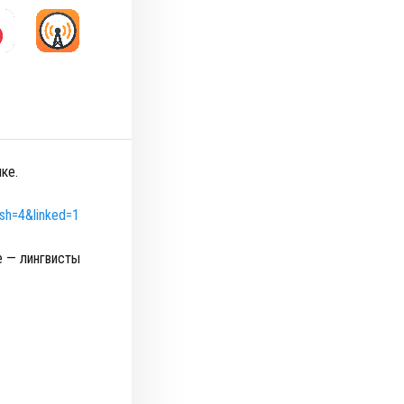
ке.
sh=4&linked=1
е — лингвисты