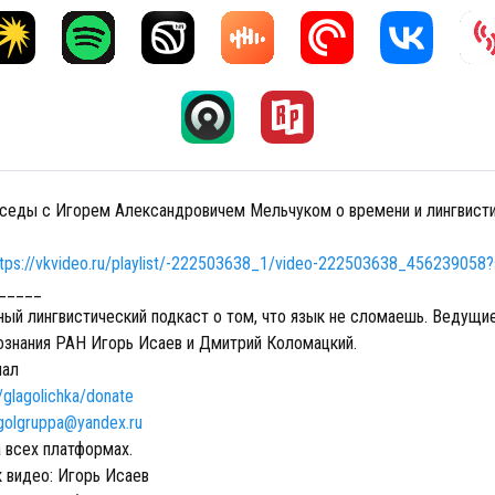
еседы с Игорем Александровичем Мельчуком о времени и лингвисти
ttps://vkvideo.ru/playlist/-222503638_1/video-222503638_456239058?
_____
ный лингвистический подкаст о том, что язык не сломаешь. Ведущи
ознания РАН Игорь Исаев и Дмитрий Коломацкий.
нал
o/glagolichka/donate
golgruppa@yandex.ru
 всех платформах.
 видео: Игорь Исаев