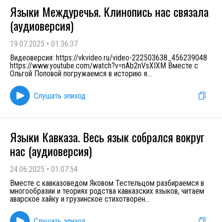
Языки Междуречья. Клинопись нас связала
(аудиоверсия)
19.07.2025
•
01:36:37
Видеоверсия: https://vkvideo.ru/video-222503638_456239048
https://www.youtube.com/watch?v=nAb2nVsXIXM Вместе с
Ольгой Поповой погружаемся в историю я
...
Слушать эпизод
Языки Кавказа. Весь язык собрался вокруг
нас (аудиоверсия)
24.06.2025
•
01:07:54
Вместе с кавказоведом Яковом Тестельцом разбираемся в
многообразии и теориях родства кавказских языков, читаем
аварское хайку и грузинское стихотворен
...
Слушать эпизод