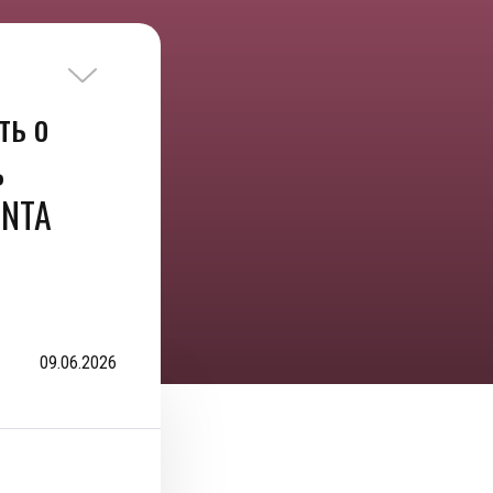
ть о
ь
ENTA
09.06.2026