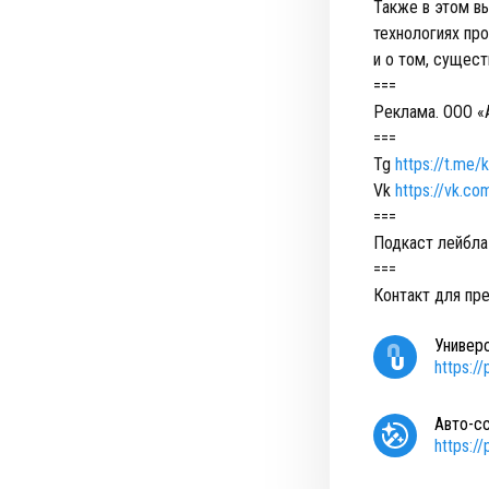
Также в этом вы
технологиях пр
и о том, сущес
===
Реклама. ООО «
===
Tg
https://t.me/
Vk
https://vk.co
===
Подкаст лейбла 
===
Контакт для п
Универ
https:/
Авто-с
https:/