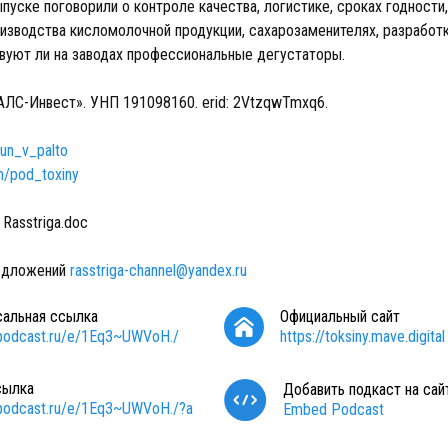
пуске поговорили о контроле качества, логистике, сроках годност
оизводства кисломолочной продукции, сахарозаменителях, разработ
твуют ли на заводах профессиональные дегустаторы.
АЛС-Инвест». УНП 191098160. erid: 2VtzqwTmxq6.
kun_v_palto
m/pod_toxiny
Rasstriga.doc
редложений
rasstriga-channel@yandex.ru
сальная ссылка
Официальный сайт
/podcast.ru/e/1Eq3~UWVoH./
https://toksiny.mave.digital
сылка
Добавить подкаст на сай
/podcast.ru/e/1Eq3~UWVoH./?a
Embed Podcast