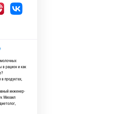
e
ломолочных
 в рацион и как
е?
 в продуктах,
авный инженер-
ук Михаил
диетолог,