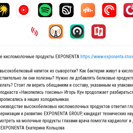
е кисломолочные продукты EXPONENTA
https://www.exponenta.stor
 высокобелковый напиток из сыворотки? Как бактерии живут в кис
ствительно ли они полезны? Нужно ли добавлять белковые продукты
елать? Стоит ли верить обещаниям и составу, указанным на упаковк
 подкаста «Накопились токсины» Игорь Кун продолжает разбираться
прописались в наших холодильниках.
роизводстве высокобелковых кисломолочных продуктов ответил гл
дернизации и развитию EXPONENTA GROUP, кандидат технических на
смотреть на молочные продукты глазами врача помогла кардиолог и 
 EXPONENTA Екатерина Кольцова.