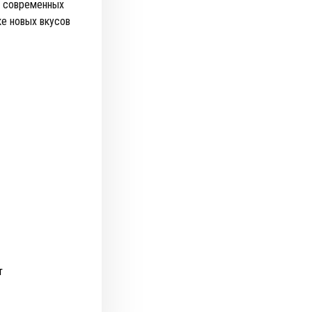
и, современных
ке новых вкусов
т