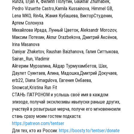
Runza, Erjan K, Филипп Полутин, Gaukhar Zhumabek,
Pedro Vizuette Castro,Kamila Kussainova, Himmel GB,
Lena MKO, Rin4a, Жания Кубашева, ВикторСтуденин,
Артем Солонуха
Михайлова Ирада, Лунный Цветок, Aleksandr Morozov,
Максим Потехин, Aknur Orazbekova, Дмитрий Аксёнов,
Irina Masanova
Daniyar Zhaketov, Raushan Baizhanova, Галия Ситтыкова,
Sairan_Run, Vladimir
Айгерим Мурзалина, Айдар Турмухамбетов, Шах,
Даулет Суинтаев, Алина, Мадошка,Дмитрий Докучаев,
erb22, Diana Smagulova, Евгения Онбаева,
Snowcat,Kristina Run Fit
СТАНЬ ПАТРОНОМ и услышь своё имя в каждом
эпизоде, получай эксклюзивы ивыпуски раньше других,
участвуй в розыгрыше мерча, получи его мгновенноили
стань сразу моим гостем подкаста:
https://patreon.com/tentser⁠
Для тех, кто из России:
https://boosty.to/tentser/donate