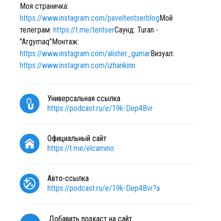
Моя страничка: ⁠
https://www.instagram.com/paveltentserblog
Мой
телеграм:
https://t.me/tentser
Саунд: Turan -
"Argymaq"Монтаж:
https://www.instagram.com/alisher_gumar
Визуал: ⁠
https://www.instagram.com/izhankinn
Универсальная ссылка
https://podcast.ru/e/19k-Dep4Bvr
Официальный сайт
https://t.me/elcamino
Авто-ссылка
https://podcast.ru/e/19k-Dep4Bvr?a
Добавить подкаст на сайт