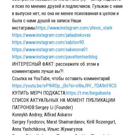
и псих по мнению друзей и подписчиков. Гульжан с нами
в выпуске нет, но она не менее психованная в целом и
была с нами душой на записи.Наши
инстаграмы:
https://www.instagram.com/zhivoi_stark
https://www.instagram.com/jailaubekovas
https://www.instagram.com/sabitov90
https://www.instagram.com/sakenova01
https://www.instagram.com/paveltentserblog
ИНТЕРЕСНЫЙ ФАКТ: расскажите об этом в
комментариях лучше вы?!
Ссылка на YouTube, чтобы оставить комментарий:
https://youtu.be/eP9iROp_j3o?si=oWaJ9V_7DA9nF9CS
КУПИТЬ МЕРЧ ПОДКАСТА:
https://t.me/beguibasta
СПИСОК АКТУАЛЬНЫХ НА МОМЕНТ ПУБЛИКАЦИИ
ПАТРОНОВ:Sergey Li (Founder)
Konnykh Andrey, Alfirad Askarov
Sergey Fyodorov, Marat Shaimardanov, Kirill Rozengurt,
Anna Yashchikova, Ильяс Жумагулов