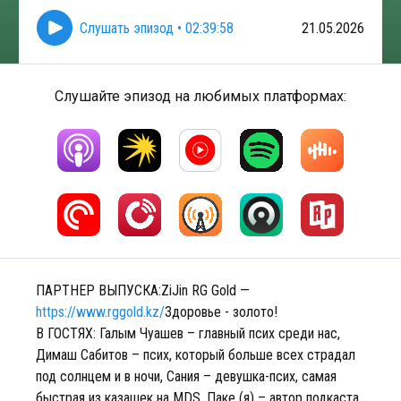
Слушать эпизод
•
02:39:58
21.05.2026
Слушайте эпизод на любимых платформах:
ПАРТНЕР ВЫПУСКА:ZiJin RG Gold —
https://www.rggold.kz/
Здоровье - золото!
В ГОСТЯХ: Галым Чуашев – главный псих среди нас,
Димаш Сабитов – псих, который больше всех страдал
под солнцем и в ночи, Сания – девушка-псих, самая
быстрая из казашек на MDS, Паке (я) – автор подкаста