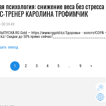
я психология: снижение веса без стресса 
С-ТРЕНЕР КАРОЛИНА ТРОФИМЧИК
•
00:59:49
ПУСКА:RG Gold — https://www.rggold.kz/Здоровье - золото!COPA 
pa.kz/ Скидки до 50% прямо сейчас!___________________________
шать эпизод
1
2
3
4
5
...
9
>