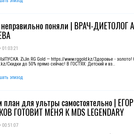
шать эпизод
 неправильно поняли | ВРАЧ-ДИЕТОЛОГ 
ЕВА
•
01:03:21
ПУСКА: ZiJin RG Gold — https://www.rggold.kz/Здоровье - золото!
a.kz/Скидки до 50% прямо сейчас! В ГОСТЯХ: Детский и вз
...
шать эпизод
 план для ультры самостоятельно | ЕГОР
КОВ ГОТОВИТ МЕНЯ К MDS LEGENDARY
•
00:51:07