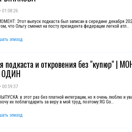
•
01:08:26
ЕНТ: Этот выпуск подкаста был записан в середине декабря 202
том, что Ольгу сменил на посту президента федерации легкой атл
...
шать эпизод
я подкаста и откровения без "купюр" | М
 ОДИН
•
00:59:37
ПУСКА: в этот раз без платной интеграции, но я очень люблю и у
 хочу их поблагодарить за веру в мой труд, поэтому:RG Go
...
шать эпизод