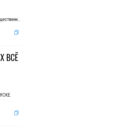
щественн
...
Х ВСЁ
УСКЕ.