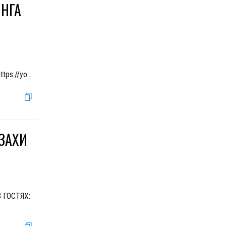
ИНГА
tps://yo
...
АЗАХИ
В ГОСТЯХ: