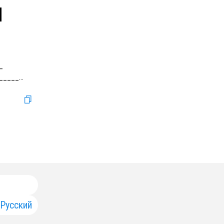
|
—
______
...
Русский