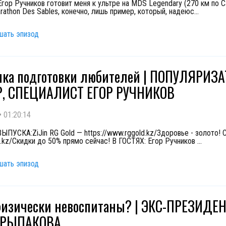
Егор Ручников готовит меня к ультре на MDS Legendary (270 км по С
rathon Des Sables, конечно, лишь пример, который, надеюс
...
шать эпизод
ка подготовки любителей | ПОПУЛЯРИЗА
Р, СПЕЦИАЛИСТ ЕГОР РУЧНИКОВ
•
01:20:14
ПУСКА:ZiJin RG Gold — https://www.rggold.kz/Здоровье - золото!
pa.kz/Скидки до 50% прямо сейчас! В ГОСТЯХ: Егор Ручников
...
шать эпизод
изически невоспитаны? | ЭКС-ПРЕЗИДЕ
 РЫПАКОВА