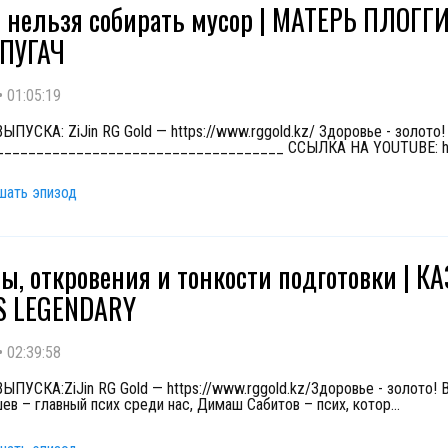
 нельзя собирать мусор | МАТЕРЬ ПЛОГГ
 ПУГАЧ
•
01:05:19
ПУСКА: ZiJin RG Gold — https://www.rggold.kz/ Здоровье - золото!
____________________________________ ССЫЛКА НА YOUTUBE: ht
шать эпизод
ы, откровения и тонкости подготовки | К
S LEGENDARY
•
02:39:58
ПУСКА:ZiJin RG Gold — https://www.rggold.kz/Здоровье - золото! 
ев – главный псих среди нас, Димаш Сабитов – псих, котор
...