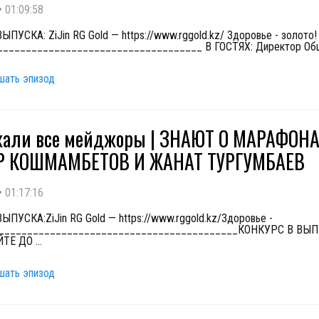
•
01:09:58
ПУСКА: ZiJin RG Gold — https://www.rggold.kz/ Здоровье - золото!
____________________________________ В ГОСТЯХ: Директор Об
шать эпизод
жали все мейджоры | ЗНАЮТ О МАРАФОНА
Р КОШМАМБЕТОВ И ЖАНАТ ТУРГУМБАЕВ
•
01:17:16
ПУСКА:ZiJin RG Gold — https://www.rggold.kz/Здоровье -
___________________________________________КОНКУРС В ВЫП
ЙТЕ ДО
...
шать эпизод