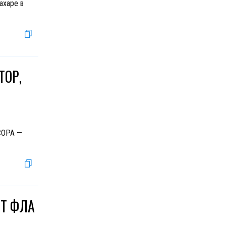
ахаре в
ТОР,
 COPA —
НТ ФЛА