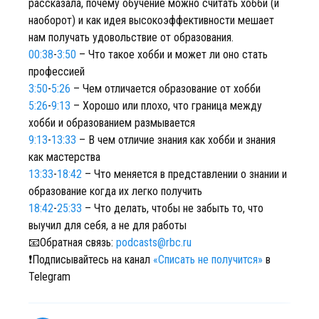
рассказала, почему обучение можно считать хобби (и
наоборот) и как идея высокоэффективности мешает
нам получать удовольствие от образования.
00:38
-
3:50
– Что такое хобби и может ли оно стать
профессией
3:50
-
5:26
– Чем отличается образование от хобби
5:26
-
9:13
– Хорошо или плохо, что граница между
хобби и образованием размывается
9:13
-
13:33
– В чем отличие знания как хобби и знания
как мастерства
13:33
-
18:42
– Что меняется в представлении о знании и
образование когда их легко получить
18:42
-
25:33
– Что делать, чтобы не забыть то, что
выучил для себя, а не для работы
📧Обратная связь:
podcasts@rbc.ru
❗️Подписывайтесь на канал
«Списать не получится»
в
Telegram