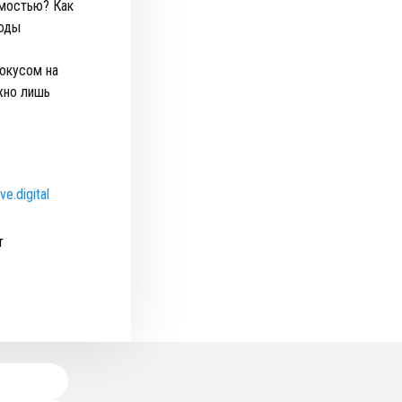
имостью? Как
ходы
окусом на
жно лишь
e.digital
т