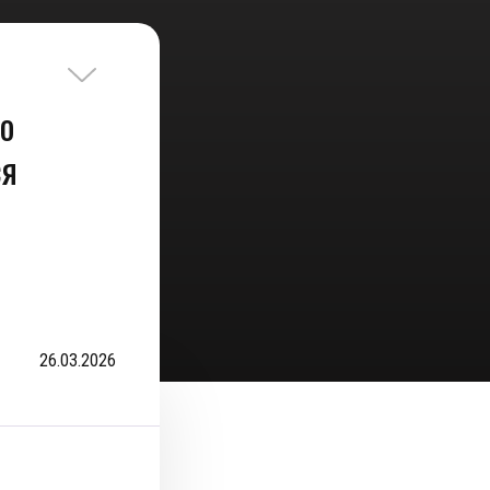
 о
ся
26.03.2026