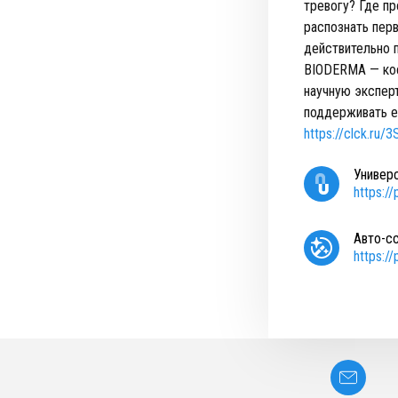
тревогу? Где п
распознать пер
действительно 
BIODERMA — кос
научную экспер
поддерживать е
https://clck.ru/
Универ
https:/
Авто-с
https:/