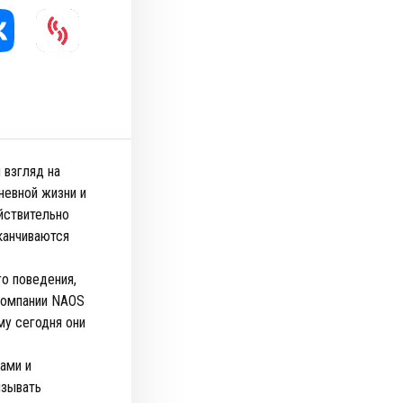
 взгляд на
невной жизни и
йствительно
канчиваются
го поведения,
компании NAOS
му сегодня они
ами и
ызывать