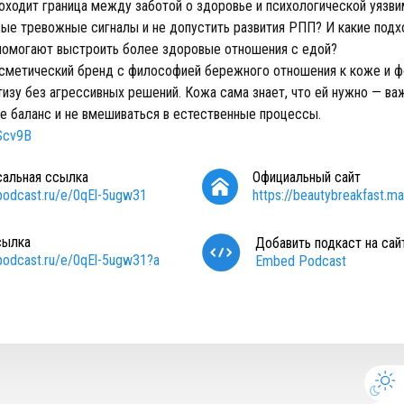
роходит граница между заботой о здоровье и психологической уязв
вые тревожные сигналы и не допустить развития РПП? И какие под
помогают выстроить более здоровые отношения с едой?
метический бренд с философией бережного отношения к коже и ф
тизу без агрессивных решений. Кожа сама знает, что ей нужно — ва
е баланс и не вмешиваться в естественные процессы.
3Scv9B
сальная ссылка
Официальный сайт
/podcast.ru/e/0qEl-5ugw31
https://beautybreakfast.mav
сылка
Добавить подкаст на сай
/podcast.ru/e/0qEl-5ugw31?a
Embed Podcast