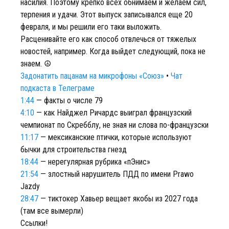
насилия. Поэтому крепко всех обнимаем и желаем сил,
терпения и удачи. Этот выпуск записывался еще 20
февраля, и мы решили его таки выложить.
Расценивайте его как способ отвлечься от тяжелых
новостей, например. Когда выйдет следующий, пока не
знаем. ☮️
Задонатить пацанам на микрофоны «Союз»
•
Чат
подкаста в Телеграме
1:44
— факты о числе 79
4:10
— как Найджел Ричардс выиграл французский
чемпионат по Скребблу, не зная ни слова по-французски
11:17
— мексиканские птички, которые используют
бычки для строительства гнезд
18:44
— нерегулярная рубрика «пЭнис»
21:54
— злостный нарушитель ПДД по имени Prawo
Jazdy
28:47
— тиктокер Хавьер вещает якобы из 2027 года
(там все вымерли)
Ссылки!