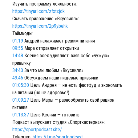
Изучить программу лояльности:
https://tinyurl.com/zfxtxjdk
Скачать приложение «Вкусвилл»:
https://tinyurl.com/2p9ybehk
Таймкоды:
01:19
Андрей налаживает режим питания
09:55
Мара отправляет открытки
14:48
Ксения всех удивляет, взяв себе «чужую»
привычку
34:40
За что мы любим «Вкусвилл»
49:46
Обсуждаем наши пищевые привычки
01:05:30
Цель Андрея — не есть фастфуд и экономить
на питании (но не здоровье!)
01:09:27
Цель Мары — разнообразить свой рацион
питания
01:13:37
Цель Ксении — готовить
Подкаст выпускает студия «Спорткастерная»:
https://sportpodcast.site/
Telegram:
https://t.me/sportpodcast