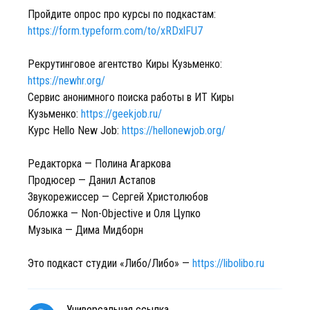
Пройдите опрос про курсы по подкастам:
https://form.typeform.com/to/xRDxlFU7
Рекрутинговое агентство Киры Кузьменко:
https://newhr.org/
Cервис анонимного поиска работы в ИТ Киры
Кузьменко:
https://geekjob.ru/
Курс Hello New Job:
https://hellonewjob.org/
Редакторка — Полина Агаркова
Продюсер — Данил Астапов
Звукорежиссер — Сергей Христолюбов
Обложка — Non-Objective и Оля Цупко
Музыка — Дима Мидборн
Это подкаст студии «Либо/Либо» —
https://libolibo.ru
Универсальная ссылка