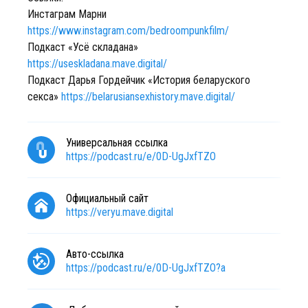
Инстаграм Марни
https://www.instagram.com/bedroompunkfilm/
Подкаст «Усё складана»
https://useskladana.mave.digital/
Подкаст Дарья Гордейчик «История беларуского
секса»
https://belarusiansexhistory.mave.digital/
Универсальная ссылка
https://podcast.ru/e/0D-UgJxfTZO
Официальный сайт
https://veryu.mave.digital
Авто-ссылка
https://podcast.ru/e/0D-UgJxfTZO?a