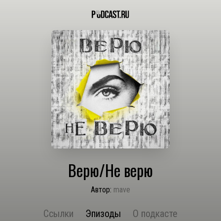
Верю/Не верю
Автор:
mave
Ссылки
Эпизоды
О подкасте