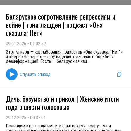
Беларуское сопротивление репрессиям и
войне | тони лашден | подкаст «Она
сказала: Нет»
09.01.2026
•
01:02:52
Этот эпизод — коллаборация подкастов «Она сказала: “Нет”»
и «Верю/Не верю» — шоу издания «Гласная» о борьбе с
дезинформацией. Гость — беларуск:ая кви
...
Слушать эпизод
Дичь, безумство и прикол | Женские итоги
года в шести голосовых
29.12.2025
•
00:37:01
Подводим итоги года вместе с авторками, подругами и
героинями «Гласной» и рассказываем о важных для женщин