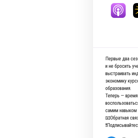
Первые два сез
и не бросить у
выстраивать ин
экономику курс
образования.
Теперь — время
воспользоваться
самим навыком 
📧Обратная свя
❗️Подписывайтес