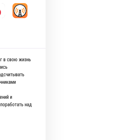
г в свою жизнь
лись
одсчитывать
очниками
ений и
 поработать над