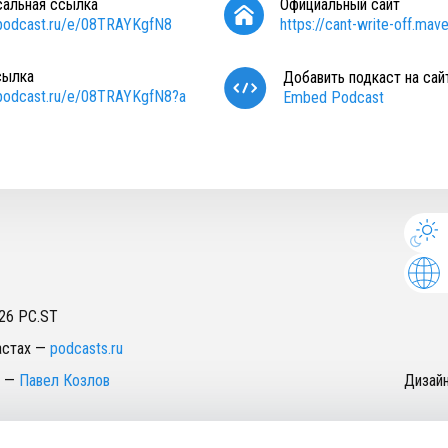
сальная ссылка
Официальный сайт
/podcast.ru/e/08TRAYKgfN8
https://cant-write-off.mave.
сылка
Добавить подкаст на сай
/podcast.ru/e/08TRAYKgfN8?a
Embed Podcast
26
PC.ST
астах
—
podcasts.ru
—
Павел Козлов
Дизай