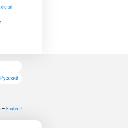
digital
т
Русский
н
—
Bonkers!