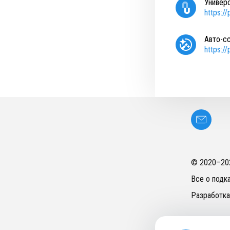
Универ
https:/
Авто-с
https:/
© 2020–
20
Все о подк
Разработка