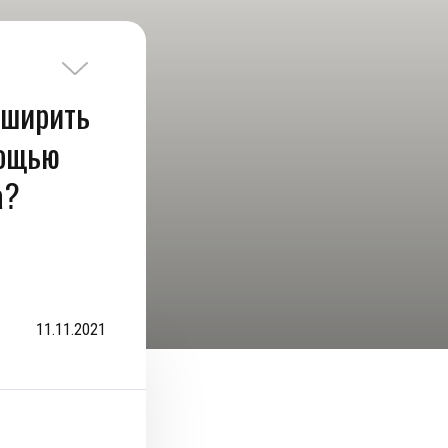
сширить
мощью
а?
11.11.2021