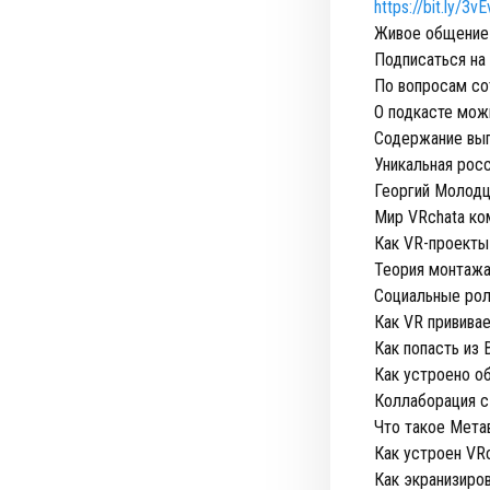
https://bit.ly/3v
Живое общение 
Подписаться на
По вопросам со
О подкасте мож
Содержание вып
Уникальная рос
Георгий Молодцо
Мир VRchata ко
Как VR-проекты
Теория монтажа 
Социальные рол
Как VR привива
Как попасть из
Как устроено о
Коллаборация 
Что такое Мета
Как устроен VR
Как экранизиро