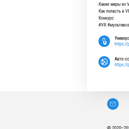
Какие миры из 
Как попасть в 
Конкурс
#VR #мультивсе
Универ
https:/
Авто-с
https:/
© 2020–
20