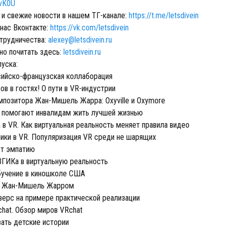
EvK0U
и свежие новости в нашем ТГ-канале:
https://t.me/letsdivein
 нас Вконтакте:
https://vk.com/letsdivein
трудничества:
alexey@letsdivein.ru
но почитать здесь:
letsdivein.ru
уска:
сийско-французская коллаборация
в в гостях! О пути в VR-индустрии
мпозитора Жан-Мишель Жарра: Oxyville и Oxymore
 помогают инвалидам жить лучшей жизнью
в VR. Как виртуальная реальность меняет правила видео
ики в VR. Популяризация VR среди не шарящих
ет эмпатию
 ВГИКа в виртуальную реальность
бучение в киношколе США
с Жан-Мишель Жарром
верс на примере практической реализации
chat. Обзор миров VRchat
вать детские истории