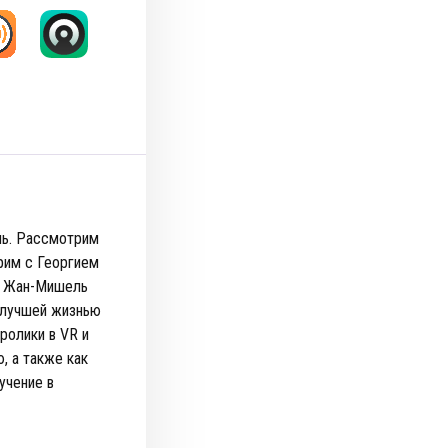
знь. Рассмотрим
рим с Георгием
а Жан-Мишель
 лучшей жизнью
ролики в VR и
, а также как
учение в