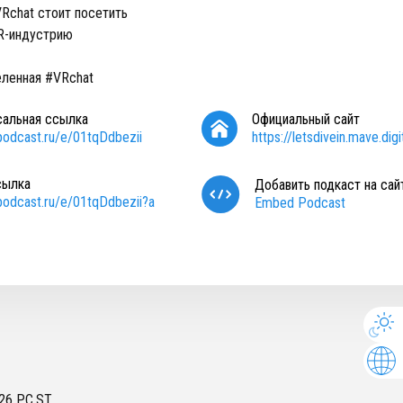
VRchat стоит посетить
VR-индустрию
ленная #VRchat
сальная ссылка
Официальный сайт
/podcast.ru/e/01tqDdbezii
https://letsdivein.mave.digi
сылка
Добавить подкаст на сай
/podcast.ru/e/01tqDdbezii?a
Embed Podcast
26
PC.ST