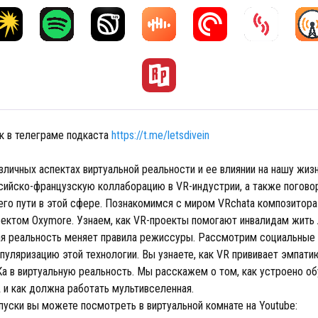
к в телеграме подкаста
https://t.me/letsdivein
зличных аспектах виртуальной реальности и ее влиянии на нашу жи
сийско-французскую коллаборацию в VR-индустрии, а также погово
го пути в этой сфере. Познакомимся с миром VRchata композитор
оектом Oxymore. Узнаем, как VR-проекты помогают инвалидам жить
ная реальность меняет правила режиссуры. Рассмотрим социальные 
опуляризацию этой технологии. Вы узнаете, как VR прививает эмпатию
Ка в виртуальную реальность. Мы расскажем о том, как устроено об
и как должна работать мультивселенная.
пуски вы можете посмотреть в виртуальной комнате на Youtube: