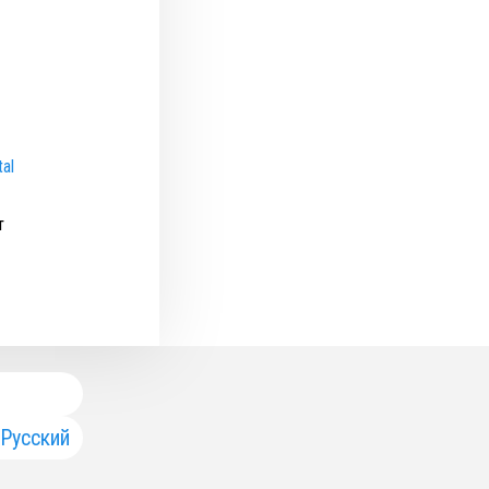
tal
т
Русский