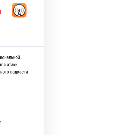
циональной
тся атаки
ного подкаста
т