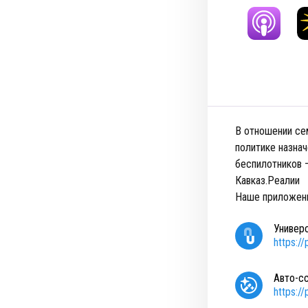
В отношении се
политике назна
беспилотников 
Кавказ.Реалии
Наше приложен
Универ
https:/
Авто-с
https:/