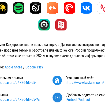
мьи Кадыровых ввели новые санкции, в Дагестане министром по на
чен подозреваемый в расстреле пленных, на юге России продолжаю
– об этом и не только в 252-м выпуске еженедельного информацион
ие:
⁠⁠⁠⁠⁠ ⁠⁠⁠⁠⁠⁠⁠⁠⁠⁠⁠⁠⁠⁠⁠⁠⁠⁠⁠⁠⁠Apple Store⁠⁠⁠⁠⁠⁠⁠⁠⁠⁠⁠⁠⁠⁠⁠⁠⁠⁠⁠⁠⁠⁠⁠⁠⁠⁠
/
⁠⁠⁠⁠⁠⁠⁠⁠⁠⁠⁠⁠⁠⁠⁠⁠⁠⁠⁠⁠⁠⁠⁠⁠⁠⁠Google Play
сальная ссылка
Официальный сайт
/podcast.ru/e/.kB64iN-o5-
https://www.kavkazr.com/
сылка
Добавить подкаст на сай
/podcast.ru/e/.kB64iN-o5-?a
Embed Podcast