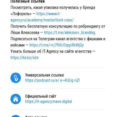
Полезные ссылки
Посмотреть, какая упаковка получилась у бренда
«Лофорель» —
https://www.it-
agency.ru/academy/masterfood-case/
Получить бесплатную консультацию по ребрендингу от
Лёши Алексеева —
https://t.me/alekseev_branding
Подписаться на Телеграм-канал агентства с фишками и
кейсами —
https://t.me/+rj79XcEsppRkMjQy
Узнать больше об IT-Agency на сайте агентства —
https://ita.bz/site
Универсальная ссылка
https://podcast.ru/e/.e~4UUg-nZl
Официальный сайт
https://it-agency.mave.digital