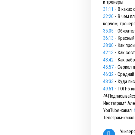
и тренеры
31:11
- В каких
32:20
- В чем п
корчем, трене
35:05
- Обязате
36:13
- Красный
38:00
- Как про
42:13
- Как сос
43:42
- Как раб
45:57
- Сериал 
46:32
- Средний 
48:33
- Куда пи
49:51
- ТОП-5 к
🫶Подписывайся
Инстаграм* Ал
YouTube-канал:
Телеграм-канал
Универ