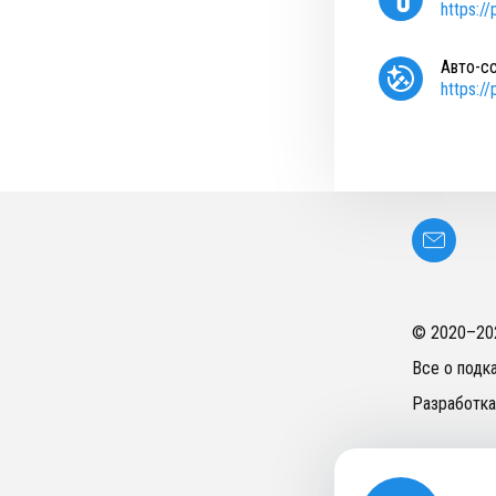
https:/
Авто-с
https:/
© 2020–
20
Все о подк
Разработка