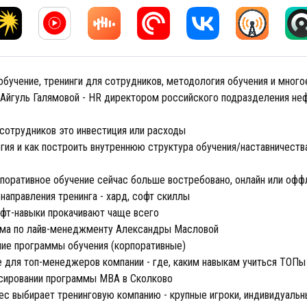
бучение, тренинги для сотрудников, методология обучения и много
 Айгуль Галямовой - HR директором российского подразделения не
 сотрудников это инвестиция или расходы
ия и как построить внутреннюю структура обучения/наставничеств
поративное обучение сейчас больше востребовано, онлайн или офф
направления тренинга - хард, софт скиллы
офт-навыки прокачивают чаще всего
ма по лайв-менеджменту Александры Масловой
ние программы обучения (корпоративные)
е для топ-менеджеров компании - где, каким навыкам учиться ТОП
сировании программы MBA в Сколково
ес выбирает тренинговую компанию - крупные игроки, индивидуальн