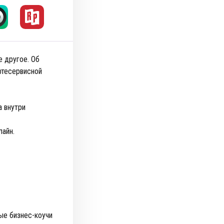
е другое. Об
фтесервисной
а внутри
лайн.
ы
ые бизнес-коучи