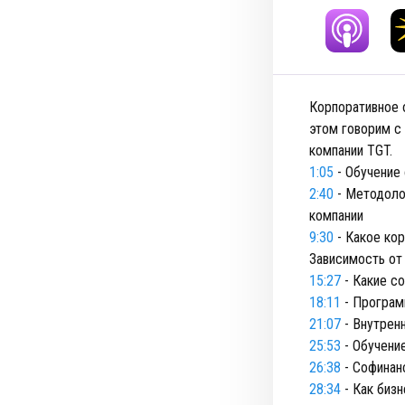
Корпоративное о
этом говорим с
компании TGT.
1:05
- Обучение
2:40
- Методолог
компании
9:30
- Какое кор
Зависимость от 
15:27
- Какие с
18:11
- Програм
21:07
- Внутрен
25:53
- Обучени
26:38
- Софинан
28:34
- Как бизн