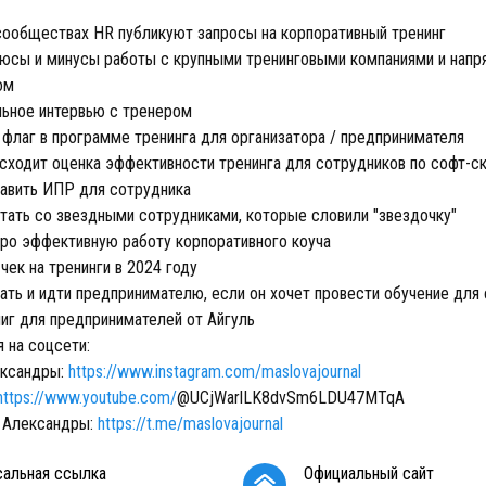
 сообществах HR публикуют запросы на корпоративный тренинг
люсы и минусы работы с крупными тренинговыми компаниями и напр
ром
льное интервью с тренером
 флаг в программе тренинга для организатора / предпринимателя
исходит оценка эффективности тренинга для сотрудников по софт-
тавить ИПР для сотрудника
отать со звездными сотрудниками, которые словили "звездочку"
про эффективную работу корпоративного коуча
чек на тренинги в 2024 году
сать и идти предпринимателю, если он хочет провести обучение для
ниг для предпринимателей от Айгуль
 на соцсети:
ександры:
https://www.instagram.com/maslovajournal
https://www.youtube.com/
​⁠@UCjWarlLK8dvSm6LDU47MTqA
 Александры:
https://t.me/maslovajournal
сальная ссылка
Официальный сайт