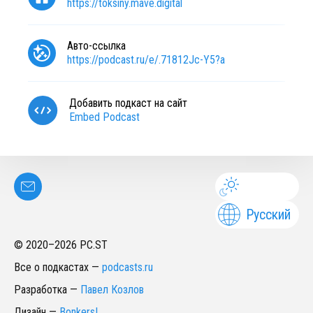
https://toksiny.mave.digital
Авто-ссылка
https://podcast.ru/e/.71812Jc-Y5?a
Добавить подкаст на сайт
Embed Podcast
Русский
© 2020–
2026
PC.ST
Все о подкастах
—
podcasts.ru
Разработка
—
Павел Козлов
Дизайн
—
Bonkers!