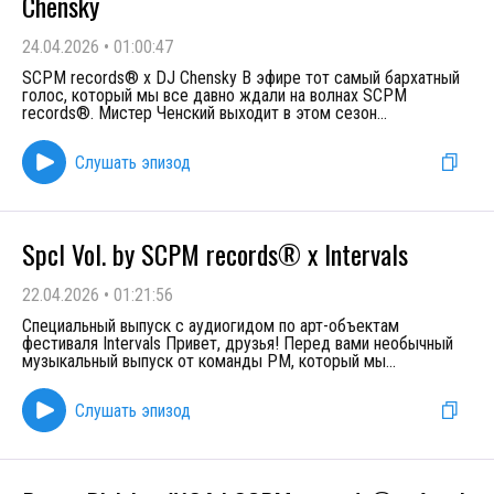
Chensky
24.04.2026
•
01:00:47
SCPM records® x DJ Chensky В эфире тот самый бархатный
голос, который мы все давно ждали на волнах SCPM
records®. Мистер Ченский выходит в этом сезон
...
Слушать эпизод
Spcl Vol. by SCPM records® x Intervals
22.04.2026
•
01:21:56
Специальный выпуск с аудиогидом по арт-объектам
фестиваля Intervals Привет, друзья! Перед вами необычный
музыкальный выпуск от команды PM, который мы
...
Слушать эпизод