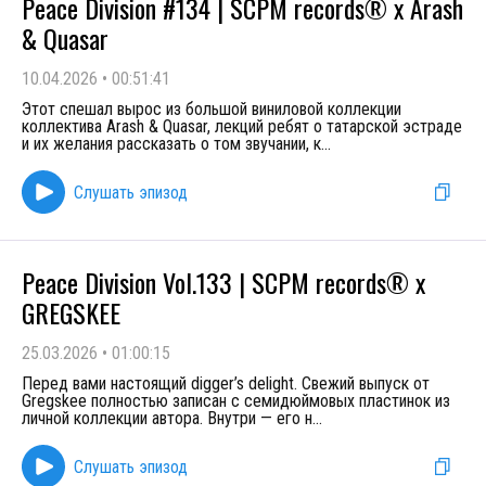
Peace Division #134 | SCPM records® x Arash
& Quasar
10.04.2026
•
00:51:41
Этот спешал вырос из большой виниловой коллекции
коллектива Arash & Quasar, лекций ребят о татарской эстраде
и их желания рассказать о том звучании, к
...
Слушать эпизод
Peace Division Vol.133 | SCPM records® х
GREGSKEE
25.03.2026
•
01:00:15
Перед вами настоящий digger’s delight. Свежий выпуск от
Gregskee полностью записан с семидюймовых пластинок из
личной коллекции автора. Внутри — его н
...
Слушать эпизод