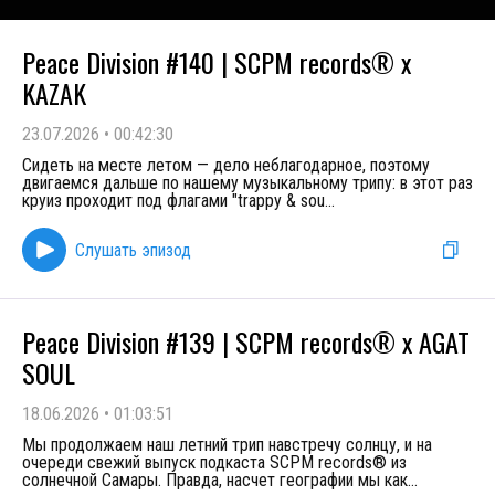
Peace Division #140 | SCPM records® x
KAZAK
23.07.2026
•
00:42:30
Сидеть на месте летом — дело неблагодарное, поэтому
двигаемся дальше по нашему музыкальному трипу: в этот раз
круиз проходит под флагами "trappy & sou
...
Слушать эпизод
Peace Division #139 | SCPM records® x AGAT
SOUL
18.06.2026
•
01:03:51
Мы продолжаем наш летний трип навстречу солнцу, и на
очереди свежий выпуск подкаста SCPM records® из
солнечной Самары. Правда, насчет географии мы как
...