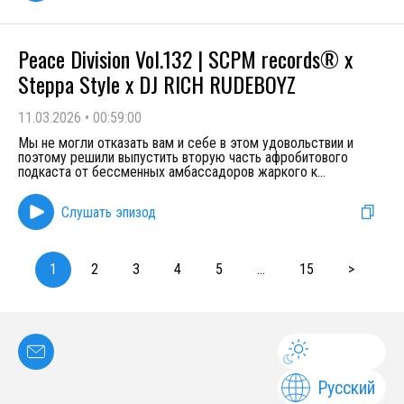
Peace Division Vol.132 | SCPM records® х
Steppa Style x DJ RICH RUDEBOYZ
11.03.2026
•
00:59:00
Мы не могли отказать вам и себе в этом удовольствии и
поэтому решили выпустить вторую часть афробитового
подкаста от бессменных амбассадоров жаркого к
...
Слушать эпизод
1
2
3
4
5
...
15
>
Русский