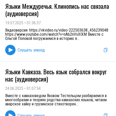
Языки Междуречья. Клинопись нас связала
(аудиоверсия)
19.07.2025
•
01:36:37
Видеоверсия: https://vkvideo.ru/video-222503638_456239048
https://www.youtube.com/watch?v=nAb2nVsXIXM Вместе с
Ольгой Поповой погружаемся в историю я
...
Слушать эпизод
Языки Кавказа. Весь язык собрался вокруг
нас (аудиоверсия)
24.06.2025
•
01:07:54
Вместе с кавказоведом Яковом Тестельцом разбираемся в
многообразии и теориях родства кавказских языков, читаем
аварское хайку и грузинское стихотворен
...
Слушать эпизод