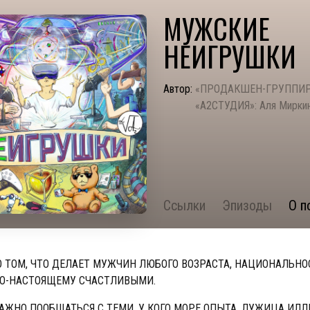
МУЖСКИЕ
НЕИГРУШКИ
Автор:
«ПРОДАКШЕН-ГРУППИ
«А2СТУДИЯ»: Аля Мирки
Ссылки
Эпизоды
О п
О ТОМ, ЧТО ДЕЛАЕТ МУЖЧИН ЛЮБОГО ВОЗРАСТА, НАЦИОНАЛЬНО
ПО-НАСТОЯЩЕМУ СЧАСТЛИВЫМИ.
АЖНО ПООБЩАТЬСЯ С ТЕМИ, У КОГО МОРЕ ОПЫТА, ЛУЖИЦА ИЛЛ