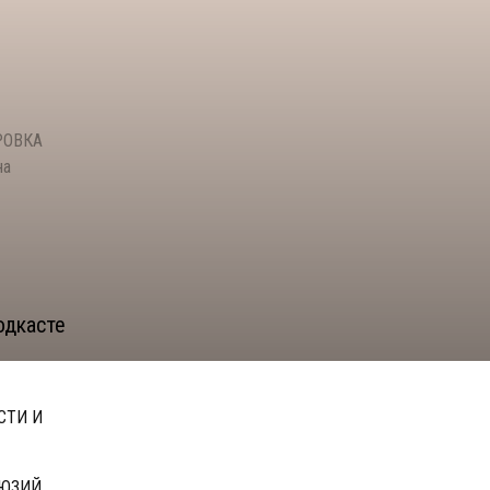
РОВКА
на
одкасте
СТИ И
ЮЗИЙ,