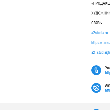
«ПРОДАКШ
ХУДОЖНИК
СВЯЗЬ:
a2studia.ru
https://t.m
a2_studia@m
Ун
ht
Ав
ht