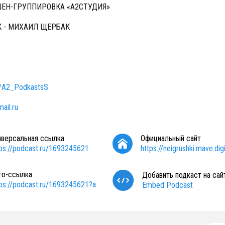
ЕН-ГРУППИРОВКА «А2СТУДИЯ»
 - МИХАИЛ ЩЕРБАК
e/A2_PodkastsS
ail.ru
иверсальная ссылка
Официальный сайт
tps://podcast.ru/1693245621
https://neigrushki.mave.digi
то-ссылка
Добавить подкаст на сай
tps://podcast.ru/1693245621?a
Embed Podcast