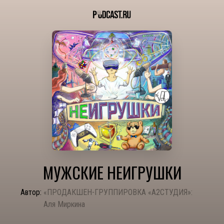
МУЖСКИЕ НЕИГРУШКИ
Автор:
«ПРОДАКШЕН-ГРУППИРОВКА «А2СТУДИЯ»:
Аля Миркина