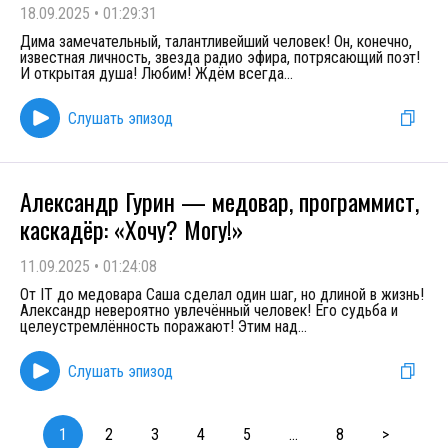
18.09.2025
•
01:29:31
Дима замечательный, талантливейший человек! Он, конечно,
известная личность, звезда радио эфира, потрясающий поэт!
И открытая душа! Любим! Ждём всегда
...
Слушать эпизод
Александр Гурин — медовар, программист,
каскадёр: «Хочу? Могу!»
11.09.2025
•
01:24:08
От IT до медовара Саша сделал один шаг, но длиной в жизнь!
Александр невероятно увлечённый человек! Его судьба и
целеустремлённость поражают! Этим над
...
Слушать эпизод
1
2
3
4
5
...
8
>