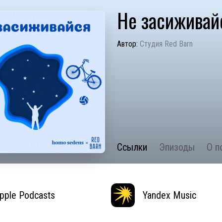
Не засиживай
Автор:
Студия Red Barn
Ссылки
Эпизоды
О п
pple Podcasts
Yandex Music