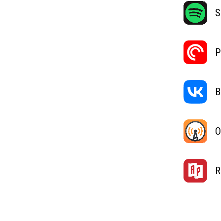
S
P
В
O
R