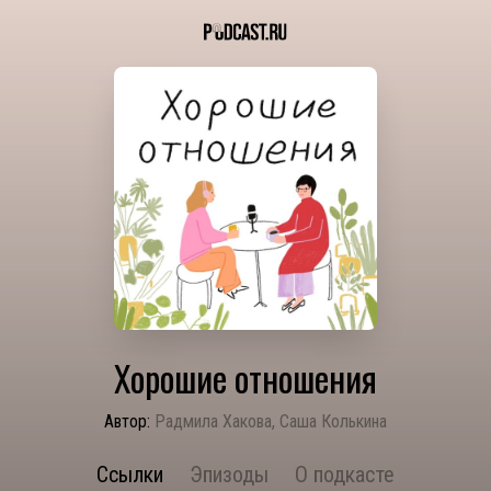
Хорошие отношения
Автор:
Радмила Хакова, Саша Колькина
Ссылки
Эпизоды
О подкасте