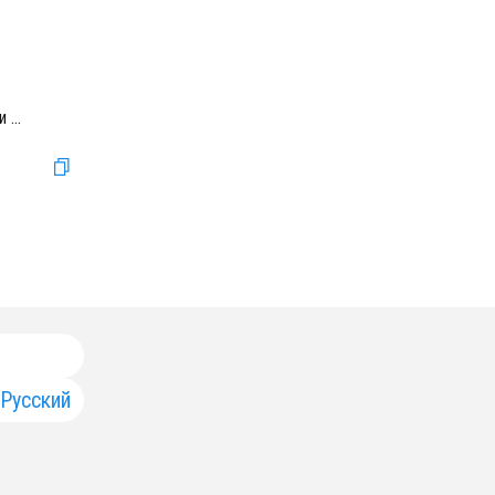
ли
...
Русский