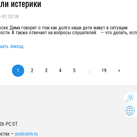
ли истерики
•
01:33:18
уске Дима говорит о том как долго наши дети живут в ситуации
ости. А также отвечает на вопросы слушателей: — что делать, ес
шать эпизод
1
2
3
4
5
...
19
>
26
PC.ST
астах
—
podcasts.ru