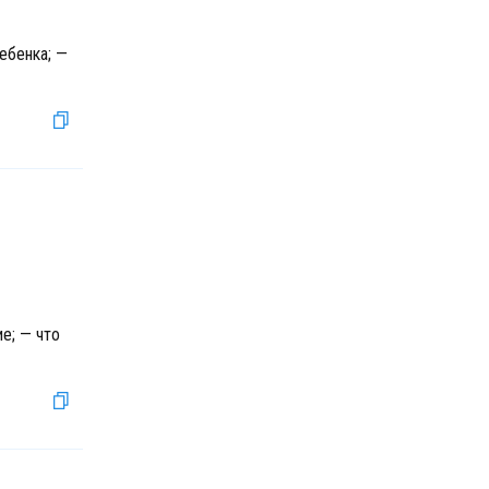
ебенка; —
,
е; — что