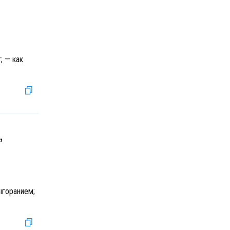
; — как
,
ыгоранием;