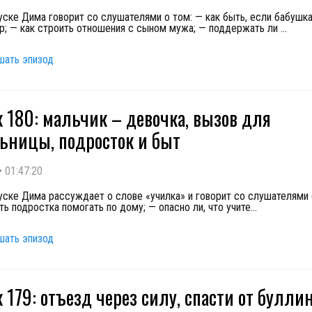
уске Дима говорит со слушателями о том: — как быть, если бабушка
р; — как строить отношения с сыном мужа; — поддержать ли
...
шать эпизод
 180: мальчик – девочка, вызов для
ьницы, подросток и быт
•
01:47:20
уске Дима рассуждает о слове «училка» и говорит со слушателями 
ть подростка помогать по дому; — опасно ли, что учите
...
шать эпизод
 179: отъезд через силу, спасти от буллин