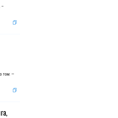
 –
о том: —
га,