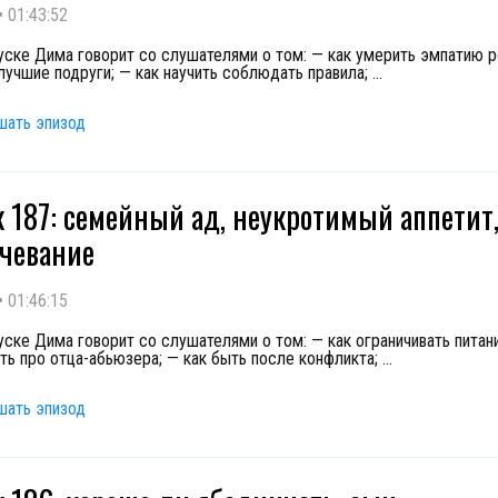
•
01:43:52
уске Дима говорит со слушателями о том: — как умерить эмпатию р
лучшие подруги; — как научить соблюдать правила;
...
шать эпизод
 187: семейный ад, неукротимый аппетит
чевание
•
01:46:15
уске Дима говорит со слушателями о том: — как ограничивать питани
ть про отца-абьюзера; — как быть после конфликта;
...
шать эпизод