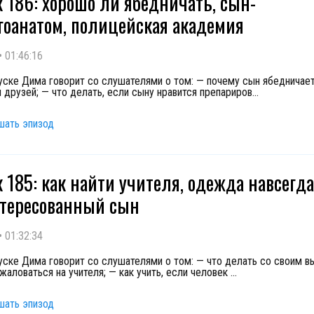
 186: хорошо ли ябедничать, сын-
гоанатом, полицейская академия
•
01:46:16
уске Дима говорит со слушателями о том: — почему сын ябедничает
и друзей; — что делать, если сыну нравится препариров
...
шать эпизод
 185: как найти учителя, одежда навсегда
тересованный сын
•
01:32:34
уске Дима говорит со слушателями о том: — что делать со своим в
жаловаться на учителя; — как учить, если человек
...
шать эпизод