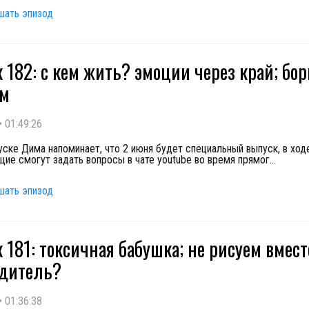
шать эпизод
 182: с кем жить? эмоции через край; бор
ем
•
01:49:26
уске Дима напоминает, что 2 июня будет специальный выпуск, в ход
ие смогут задать вопросы в чате youtube во время прямог
...
шать эпизод
 181: токсичная бабушка; не рисуем вмест
одитель?
•
01:36:38