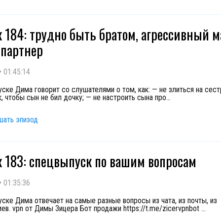
 184: трудно быть братом, агрессивный 
партнер
•
01:45:14
уске Дима говорит со слушателями о том, как: — не злиться на сест
, чтобы сын не бил дочку; — не настроить сына про
...
шать эпизод
 183: спецвыпуск по вашим вопросам
•
01:35:36
уске Дима отвечает на самые разные вопросы из чата, из почты, из
ев. vpn от Димы Зицера Бот продажи https://t.me/zicervpnbot
...