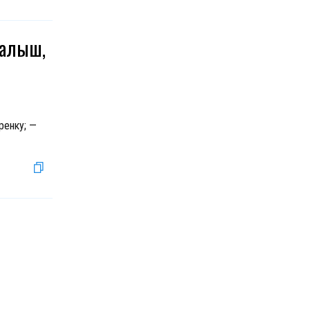
малыш,
ренку; —