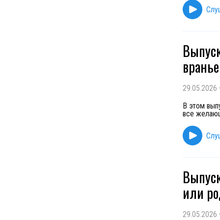
Слу
Выпуск
врань
29.05.2026
В этом вып
все желающ
Слу
Выпуск
или р
29.05.2026