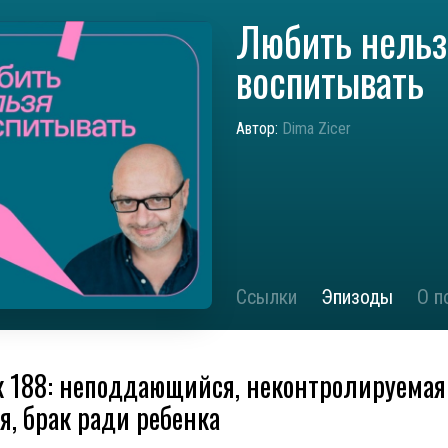
Любить нельз
воспитывать
Автор:
Dima Zicer
Ссылки
Эпизоды
О п
 188: неподдающийся, неконтролируемая
я, брак ради ребенка