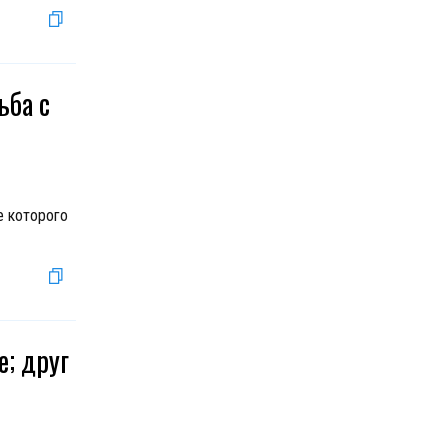
ьба с
е которого
е; друг