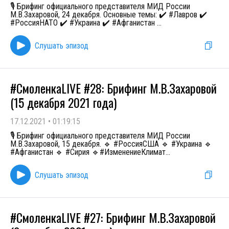
🎙 Брифинг официального представителя МИД России
М.В.Захаровой, 24 декабря. Основные темы: ✔️ #Лавров ✔️
#РоссияНАТО ✔️ #Украина ✔️ #Афганистан
...
Слушать эпизод
#СмоленкаLIVE #28: Брифинг М.В.Захаровой
(15 декабря 2021 года)
17.12.2021
•
01:19:15
🎙 Брифинг официального представителя МИД России
М.В.Захаровой, 15 декабря. 🔹 #РоссияСША 🔹 #Украина 🔹
#Афганистан 🔹 #Сирия 🔹#ИзменениеКлимат
...
Слушать эпизод
#СмоленкаLIVE #27: Брифинг М.В.Захаровой