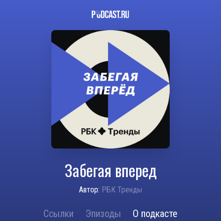
Забегая вперед
Автор:
РБК Тренды
Ссылки
Эпизоды
О подкасте