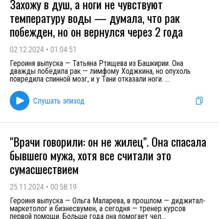
Захожу в душ, а ноги не чувствуют
температуру воды — думала, что рак
побежден, но он вернулся через 2 года
02.12.2024
•
01:04:51
Героиня выпуска — Татьяна Ртищева из Башкирии. Она
дважды победила рак — лимфому Ходжкина, но опухоль
повредила спинной мозг, и у Тани отказали ноги.
...
Слушать эпизод
"Врачи говорили: он не жилец". Она спасала
бывшего мужа, хотя все считали это
сумасшествием
25.11.2024
•
00:58:19
Героиня выпуска — Ольга Маларева, в прошлом — диджитал-
маркетолог и бизнесвумен, а сегодня — тренер курсов
первой помощи. Больше года она помогает чел
...