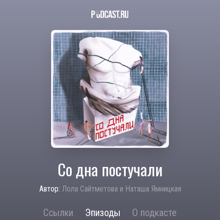
Со дна постучали
Автор:
Лола Сайтметова и Наташа Ямницкая
Ссылки
Эпизоды
О подкасте