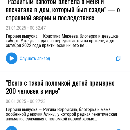
"Разбитым капотом влетела в меня и
впечатала в дом, который был сзади" — о
страшной аварии и последствиях
21.01.2025
•
00:52:47
Героиня выпуска — Кристина Макеева, блогерка и девушка-
киборг. Уже два года она передвигается на протезе, а до
октября 2022 года практически ничего не
...
Слушать эпизод
"Всего с такой поломкой детей примерно
200 человек в мире"
06.01.2025
•
00:27:23
Героиня выпуска — Регина Вереикина, блогерка и мама
особенной девочки Алины, у которой редкая генетическая
аномалия, связанная с поломкой первой хромо
...