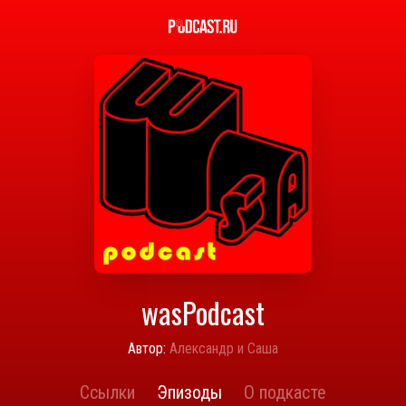
wasPodcast
Автор:
Александр и Саша
Ссылки
Эпизоды
О подкасте