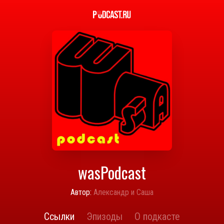
wasPodcast
Автор:
Александр и Саша
Ссылки
Эпизоды
О подкасте