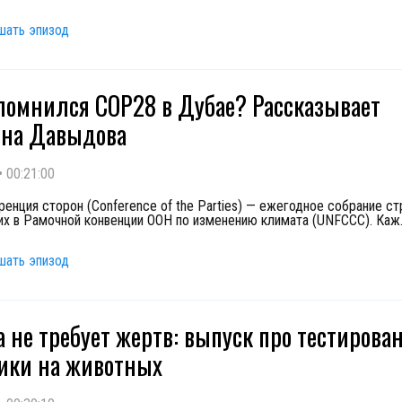
шать эпизод
помнился COP28 в Дубае? Рассказывает
ина Давыдова
•
00:21:00
енция сторон (Conference of the Parties) — ежегодное собрание ст
х в Рамочной конвенции ООН по изменению климата (UNFCCC). Каж
шать эпизод
а не требует жертв: выпуск про тестирова
ики на животных