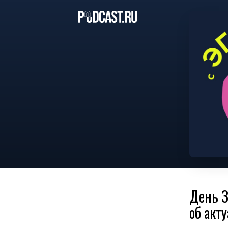
День З
об акт