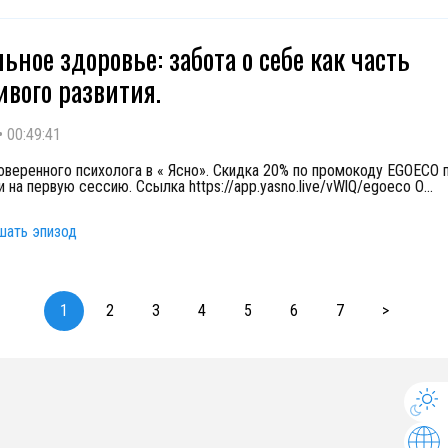
ьное здоровье: забота о себе как часть
ивого развития.
•
00:49:41
оверенного психолога в « Ясно». Скидка 20% по промокоду EGOECO 
 на первую сессию. Ссылка https://app.yasno.live/vWlQ/egoeco О
...
шать эпизод
1
2
3
4
5
6
7
>