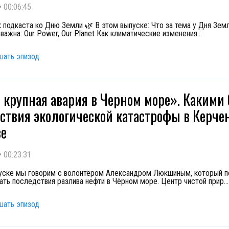
•
00:06:45
 подкаста ко Дню Земли 🌿 В этом выпуске: Что за тема у Дня Зем
важна: Our Power, Our Planet Как климатические изменения
...
шать эпизод
 крупная авария в Черном море». Какими 
ствия экологической катастрофы в Керче
ве
•
00:23:31
уске мы говорим с волонтёром Александром Люкшиным, который п
ать последствия разлива нефти в Чёрном море. Центр чистой прир
...
шать эпизод