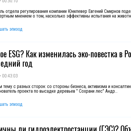
•
00:30:10
ль отдела регулирования компании Юнилевер Евгений Смирнов поде
ертным мнением о том, насколько эффективны испытания на животн
шать эпизод
кое ESG? Как изменилась эко-повестка в Р
ледний год
•
00:43:03
 тему с разных сторон: со стороны бизнеса, активизма и консалтин
нователь проекта по высадке деревьев " Сохрани лес" Андр
...
шать эпизод
ичны ли гидроэлектростанции (ГЭС)? Об