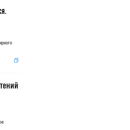
я.
ирного
стений
ое