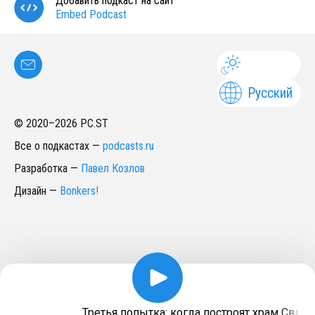
Добавить подкаст на сайт
Embed Podcast
Русский
© 2020–
2026
PC.ST
Все о подкастах
—
podcasts.ru
Разработка
—
Павел Козлов
Дизайн
—
Bonkers!
Третья попытка: когда построят храм Свято