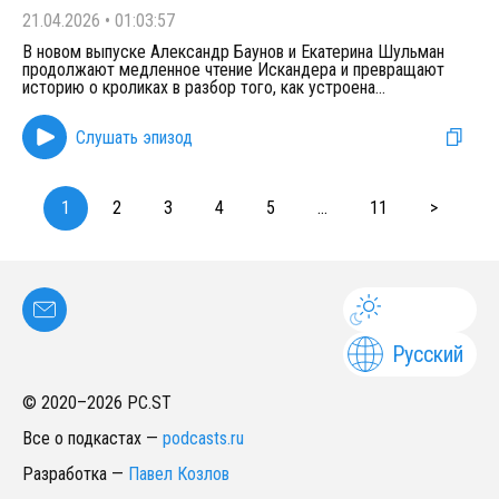
21.04.2026
•
01:03:57
В новом выпуске Александр Баунов и Екатерина Шульман
продолжают медленное чтение Искандера и превращают
историю о кроликах в разбор того, как устроена
...
Слушать эпизод
1
2
3
4
5
...
11
>
Русский
© 2020–
2026
PC.ST
Все о подкастах
—
podcasts.ru
Разработка
—
Павел Козлов