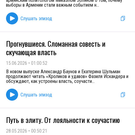
армянским политологом Микаэлом Золяном о том, почему
выборы в Армении стали важным событием н
...
Слушать эпизод
Прогнувшиеся. Сломанная совесть и
скучающая власть
15.06.2026
•
01:00:52
В новом выпуске Александр Баунов и Екатерина Шульман
продолжают читать «Кроликов и удавов» Фазиля Искандера и
обсуждают, как устроены власть, соучасти
...
Слушать эпизод
Путь в элиту. От лояльности к соучастию
28.05.2026
•
00:50:21