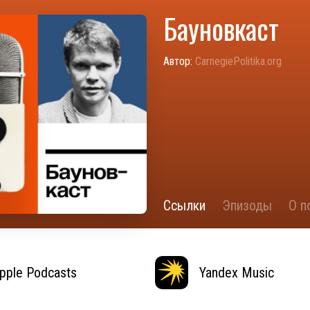
Бауновкаст
Автор:
CarnegiePolitika.org
Ссылки
Эпизоды
О п
pple Podcasts
Yandex Music