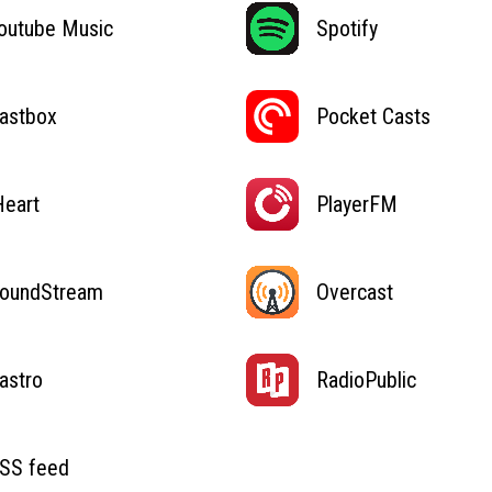
outube Music
Spotify
astbox
Pocket Casts
Heart
PlayerFM
oundStream
Overcast
astro
RadioPublic
SS feed