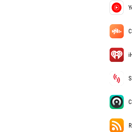
Y
C
i
S
C
R