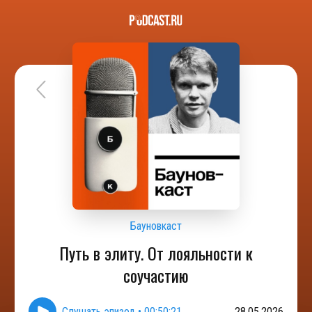
Бауновкаст
Путь в элиту. От лояльности к
соучастию
Слушать эпизод
•
00:50:21
28.05.2026