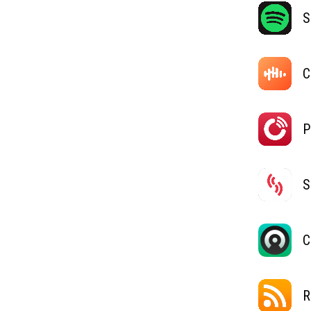
S
C
P
S
C
R