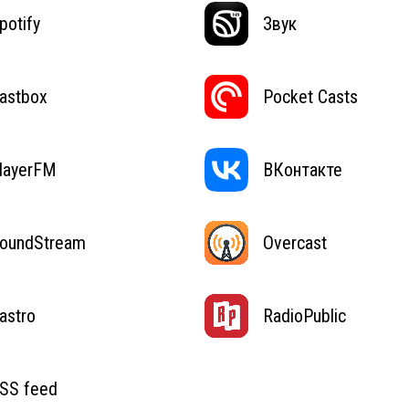
potify
Звук
astbox
Pocket Casts
layerFM
ВКонтакте
oundStream
Overcast
astro
RadioPublic
SS feed